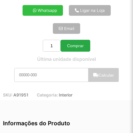
4x de R$ 22,17
Whatsapp
Ligar na Loja
5x de R$ 17,97
6x de R$ 15,15
Email
7x de R$ 13,11
8x de R$ 11,62
9x de R$ 10,46
Comprar
Quantidade
10x de R$ 9,49
Última unidade disponível
11x de R$ 8,73
12x de R$ 8,11
Calcular
SKU:
A91951
Categoria:
Interior
Informações do Produto