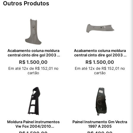
Outros Produtos
Acabamento coluna moldura
Acabamento coluna moldura
central cinto dire gol 2003 a
central cinto dire gol 2003 a
2019
2019
R$
1.500,00
R$
1.500,00
Em até 12x de R$ 152,01 no
Em até 12x de R$ 152,01 no
cartão
cartão
Moldura Painel instrumentos
Painel Instrumento Gm Vectra
Vw Fox 2004/2010
1997 A 2005
C/Detalhe