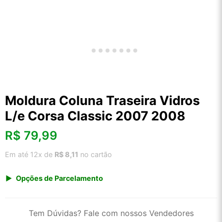
Moldura Coluna Traseira Vidros
L/e Corsa Classic 2007 2008
R$
79,99
Em até 12x de
R$ 8,11
no cartão
Opções de Parcelamento
1x de R$ 79,99 s/ juros
2x de R$ 43,05
Tem Dúvidas? Fale com nossos Vendedores
3x de R$ 29,12