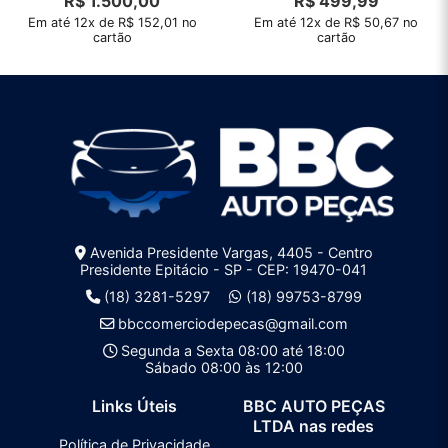
R$
1.500,00
R$
499,99
Em até 12x de R$ 152,01 no
Em até 12x de R$ 50,67 no
cartão
cartão
Avenida Presidente Vargas, 4405 - Centro
Presidente Epitácio - SP - CEP: 19470-041
(18) 3281-5297
(18) 99753-8799
bbccomerciodepecas@gmail.com
Segunda a Sexta 08:00 até 18:00
Sábado 08:00 às 12:00
Links Úteis
BBC AUTO PEÇAS
LTDA nas redes
Política de Privacidade