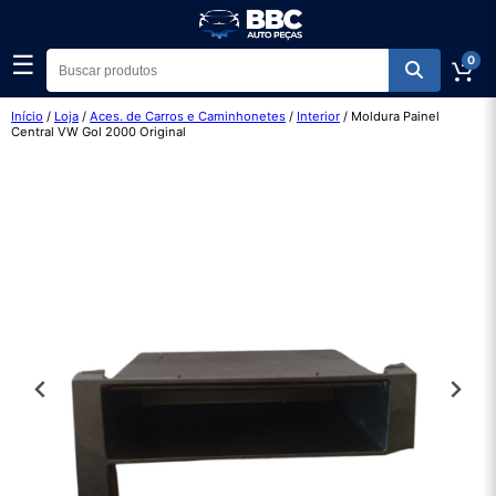
☰
0
Início
/
Loja
/
Aces. de Carros e Caminhonetes
/
Interior
/ Moldura Painel
Central VW Gol 2000 Original