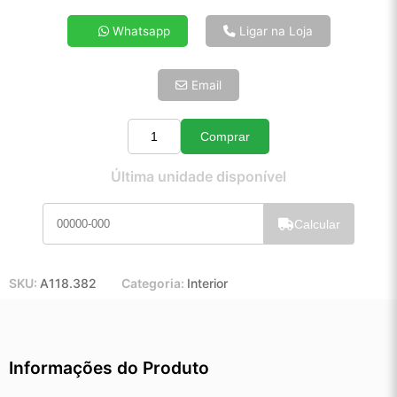
4x de R$ 27,44
Whatsapp
Ligar na Loja
5x de R$ 22,24
6x de R$ 18,75
Email
7x de R$ 16,22
8x de R$ 14,38
9x de R$ 12,95
Comprar
Quantidade
10x de R$ 11,75
Última unidade disponível
11x de R$ 10,81
12x de R$ 10,03
Calcular
SKU:
A118.382
Categoria:
Interior
Informações do Produto