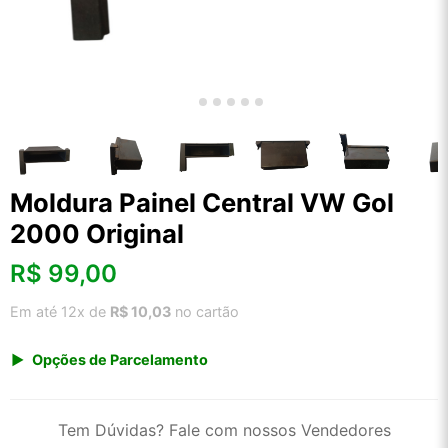
Moldura Painel Central VW Gol
2000 Original
R$
99,00
Em até 12x de
R$ 10,03
no cartão
Opções de Parcelamento
1x de R$ 99,00 s/ juros
2x de R$ 53,28
Tem Dúvidas? Fale com nossos Vendedores
3x de R$ 36,05