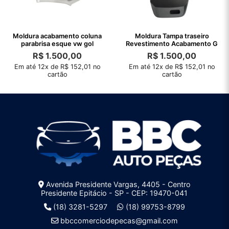
Moldura acabamento coluna
Moldura Tampa traseiro
parabrisa esque vw gol
Revestimento Acabamento G
R$
1.500,00
R$
1.500,00
Em até 12x de R$ 152,01 no
Em até 12x de R$ 152,01 no
cartão
cartão
Avenida Presidente Vargas, 4405 - Centro
Presidente Epitácio - SP - CEP: 19470-041
(18) 3281-5297
(18) 99753-8799
bbccomerciodepecas@gmail.com