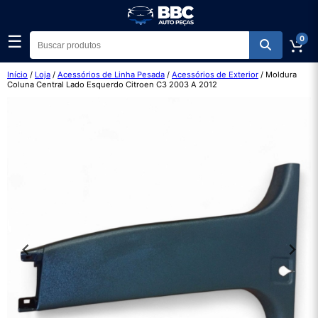
☰
0
Início
/
Loja
/
Acessórios de Linha Pesada
/
Acessórios de Exterior
/ Moldura
Coluna Central Lado Esquerdo Citroen C3 2003 A 2012