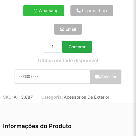
4x de R$ 22,17
Whatsapp
Ligar na Loja
5x de R$ 17,97
6x de R$ 15,15
Email
7x de R$ 13,11
8x de R$ 11,62
9x de R$ 10,46
Comprar
Quantidade
10x de R$ 9,49
Última unidade disponível
11x de R$ 8,73
12x de R$ 8,11
Calcular
SKU:
A113.887
Categoria:
Acessórios De Exterior
Informações do Produto