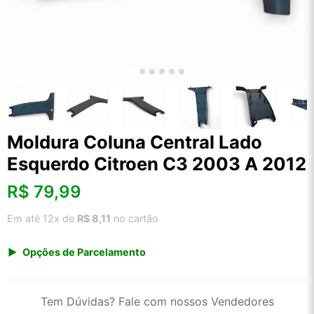
Moldura Coluna Central Lado
Esquerdo Citroen C3 2003 A 2012
R$
79,99
Em até 12x de
R$ 8,11
no cartão
Opções de Parcelamento
1x de R$ 79,99 s/ juros
2x de R$ 43,05
Tem Dúvidas? Fale com nossos Vendedores
3x de R$ 29,12