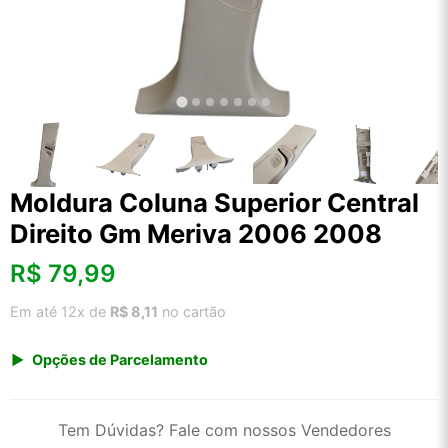
Moldura Coluna Superior Central
Direito Gm Meriva 2006 2008
R$
79,99
Em até 12x de
R$ 8,11
no cartão
Opções de Parcelamento
1x de R$ 79,99 s/ juros
2x de R$ 43,05
Tem Dúvidas? Fale com nossos Vendedores
3x de R$ 29,12