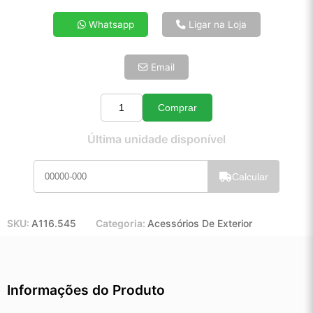
4x de R$ 22,17
Whatsapp
Ligar na Loja
5x de R$ 17,97
6x de R$ 15,15
Email
7x de R$ 13,11
8x de R$ 11,62
9x de R$ 10,46
Comprar
Quantidade
10x de R$ 9,49
Última unidade disponível
11x de R$ 8,73
12x de R$ 8,11
Calcular
SKU:
A116.545
Categoria:
Acessórios De Exterior
Informações do Produto