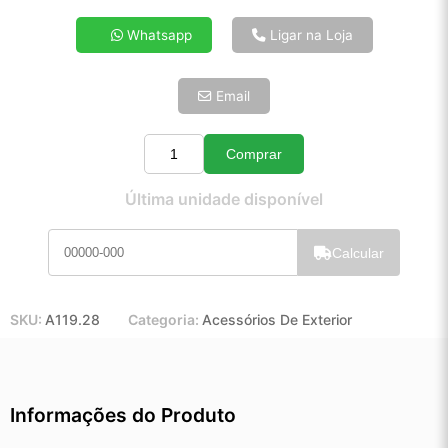
4x de R$ 36,03
Whatsapp
Ligar na Loja
5x de R$ 29,20
6x de R$ 24,62
Email
7x de R$ 21,30
8x de R$ 18,89
9x de R$ 17,00
Comprar
Quantidade
10x de R$ 15,42
Última unidade disponível
11x de R$ 14,19
12x de R$ 13,17
Calcular
SKU:
A119.28
Categoria:
Acessórios De Exterior
Informações do Produto