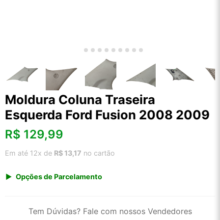
Moldura Coluna Traseira
Esquerda Ford Fusion 2008 2009
R$
129,99
Em até 12x de
R$ 13,17
no cartão
Opções de Parcelamento
1x de R$ 129,99 s/ juros
2x de R$ 69,96
Tem Dúvidas? Fale com nossos Vendedores
3x de R$ 47,33