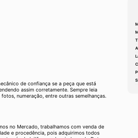
M
M
T
A
L
C
P
S
mecânico de confiança se a peça que está 
tendendo assim corretamente. Sempre leia 
 fotos, numeração, entre outras semelhanças. 
os no Mercado, trabalhamos com venda de 
dade e procedência, pois adquirimos todos 