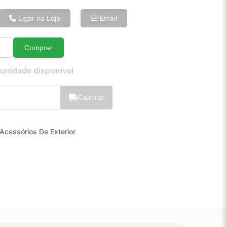
6x de R$ 12,88
8x de R$ 9,88
Ligar na Loja
Email
10x de R$ 8,07
12x de R$ 6,89
Comprar
Quantidade
 unidade disponível
Calcular
Acessórios De Exterior