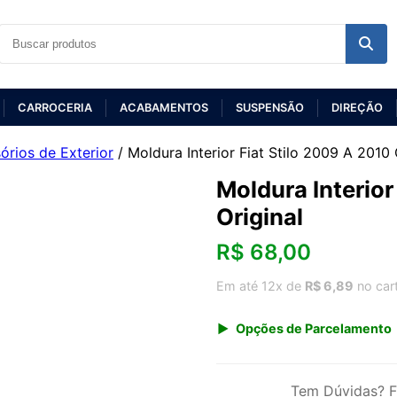
CARROCERIA
ACABAMENTOS
SUSPENSÃO
DIREÇÃO
órios de Exterior
/ Moldura Interior Fiat Stilo 2009 A 2010 
Moldura Interior
Original
R$
68,00
Em até 12x de
R$ 6,89
no car
Opções de Parcelamento
1x de R$ 68,00 s/ juros
3x de R$ 24,76
Tem Dúvidas? F