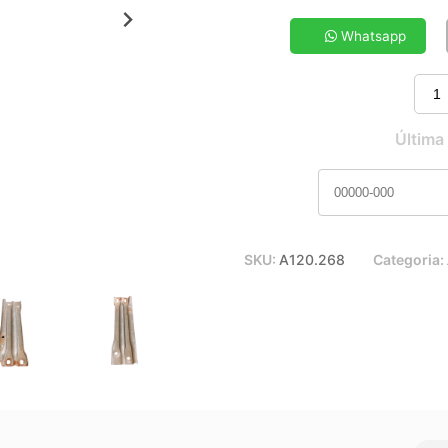
5x de R$ 15,27
7x de R$ 11,14
Whatsapp
9x de R$ 8,89
11x de R$ 7,43
Última
SKU:
A120.268
Categoria: