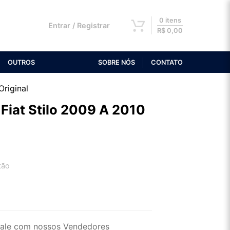
0 itens
Entrar / Registrar
R$
0,00
OUTROS
SOBRE NÓS
CONTATO
Original
 Fiat Stilo 2009 A 2010
tão
2x de R$ 36,60
4x de R$ 18,85
ale com nossos Vendedores