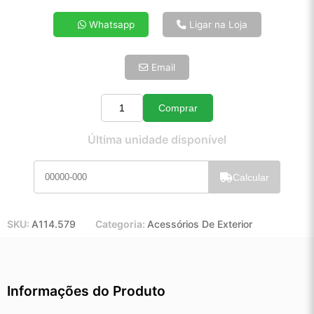
4x de R$ 19,73
Whatsapp
Ligar na Loja
5x de R$ 15,99
6x de R$ 13,49
Email
7x de R$ 11,67
8x de R$ 10,34
9x de R$ 9,31
Comprar
Quantidade
10x de R$ 8,45
Última unidade disponível
11x de R$ 7,78
12x de R$ 7,22
Calcular
SKU:
A114.579
Categoria:
Acessórios De Exterior
Informações do Produto