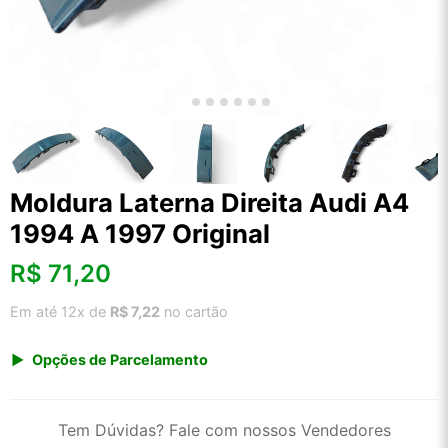
Moldura Laterna Direita Audi A4
1994 A 1997 Original
R$
71,20
Em até 12x de
R$ 7,22
no cartão
Opções de Parcelamento
1x de R$ 71,20 s/ juros
2x de R$ 38,32
Tem Dúvidas? Fale com nossos Vendedores
3x de R$ 25,92