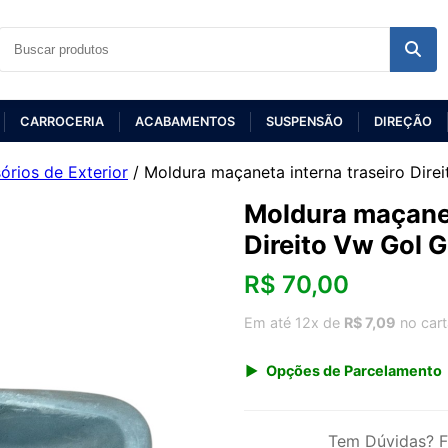
CARROCERIA
ACABAMENTOS
SUSPENSÃO
DIREÇÃO
órios de Exterior
/ Moldura maçaneta interna traseiro Dire
Moldura maçanet
Direito Vw Gol 
R$
70,00
Em até 12x de
R$ 7,09
no car
Opções de Parcelamento
1x de R$ 70,00 s/ juros
3x de R$ 25,49
Tem Dúvidas? F