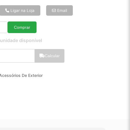
6x de R$ 13,26
8x de R$ 10,17
Ligar na Loja
Email
10x de R$ 8,31
12x de R$ 7,09
Comprar
Quantidade
 unidade disponível
Calcular
Acessórios De Exterior