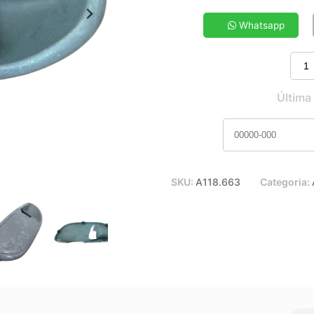
5x de R$ 15,72
7x de R$ 11,47
Whatsapp
9x de R$ 9,15
11x de R$ 7,64
Última
SKU:
A118.663
Categoria: