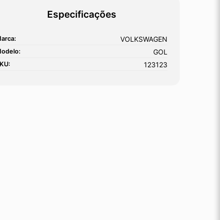
Especificações
arca:
VOLKSWAGEN
odelo:
GOL
KU:
123123