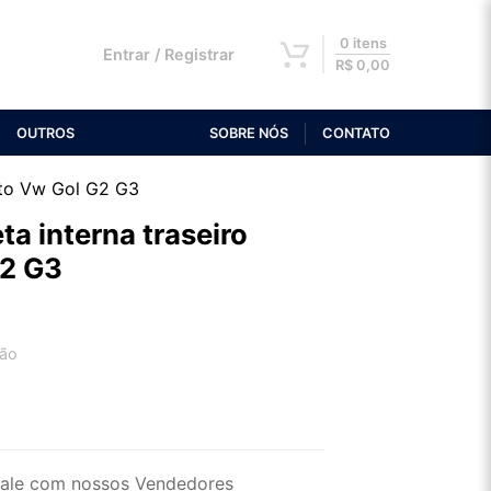
0 itens
Entrar / Registrar
R$
0,00
OUTROS
SOBRE NÓS
CONTATO
ito Vw Gol G2 G3
a interna traseiro
G2 G3
tão
2x de R$ 37,67
4x de R$ 19,40
ale com nossos Vendedores