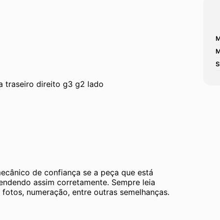
M
M
S
traseiro direito g3 g2 lado   
mecânico de confiança se a peça que está 
tendendo assim corretamente. Sempre leia 
 fotos, numeração, entre outras semelhanças. 