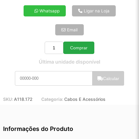
4x de R$ 13,85
Whatsapp
Ligar na Loja
5x de R$ 11,23
6x de R$ 9,47
Email
7x de R$ 8,19
8x de R$ 7,26
9x de R$ 6,54
Comprar
Quantidade
10x de R$ 5,93
Última unidade disponível
11x de R$ 5,46
12x de R$ 5,07
Calcular
SKU:
A118.172
Categoria:
Cabos E Acessórios
Informações do Produto