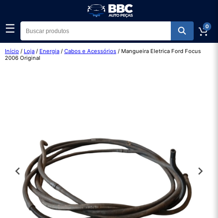
☰
0
Início
/
Loja
/
Energia
/
Cabos e Acessórios
/ Mangueira Eletrica Ford Focus
2006 Original