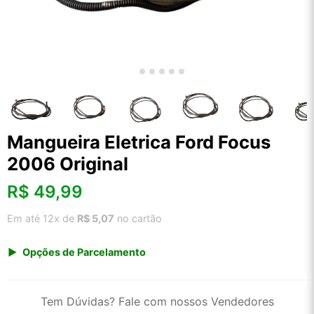
Mangueira Eletrica Ford Focus
2006 Original
R$
49,99
Em até 12x de
R$ 5,07
no cartão
Opções de Parcelamento
1x de R$ 49,99 s/ juros
2x de R$ 26,90
Tem Dúvidas? Fale com nossos Vendedores
3x de R$ 18,20