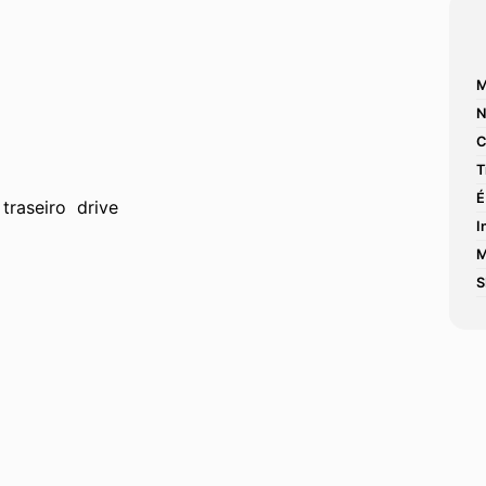
M
N
C
T
É
traseiro  drive
I
M
S