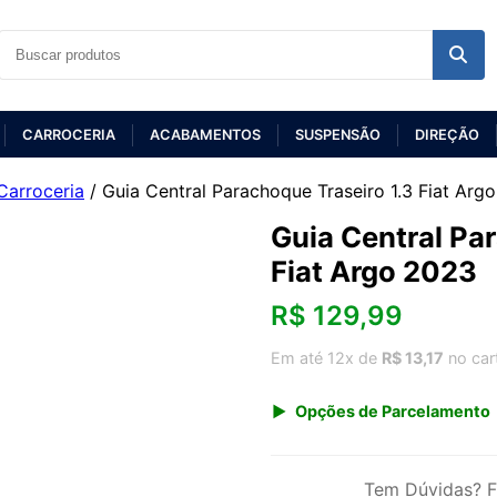
CARROCERIA
ACABAMENTOS
SUSPENSÃO
DIREÇÃO
Carroceria
/ Guia Central Parachoque Traseiro 1.3 Fiat Arg
Guia Central Pa
Fiat Argo 2023
R$
129,99
Em até 12x de
R$ 13,17
no car
Opções de Parcelamento
1x de R$ 129,99 s/ juros
3x de R$ 47,33
Tem Dúvidas? F