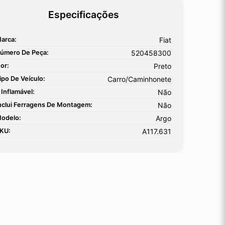
Especificações
arca:
Fiat
úmero De Peça:
520458300
or:
Preto
ipo De Veículo:
Carro/Caminhonete
 Inflamável:
Não
nclui Ferragens De Montagem:
Não
odelo:
Argo
KU:
A117.631