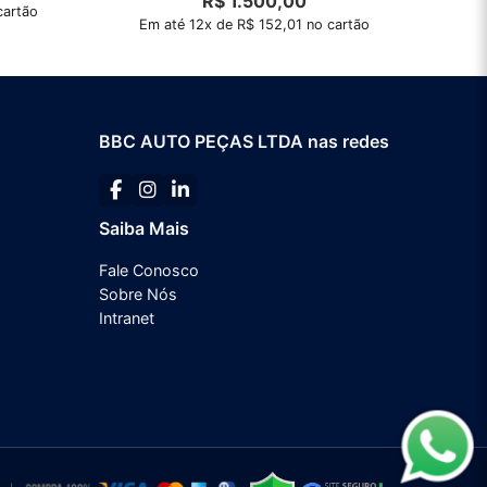
R$
1.500,00
cartão
Em até 12x de R$ 152,01 no cartão
BBC AUTO PEÇAS LTDA nas redes
Saiba Mais
Fale Conosco
Sobre Nós
Intranet