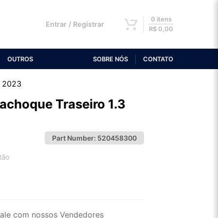
0 itens
Entrar / Registrar
R$
0,00
OUTROS
SOBRE NÓS
CONTATO
o 2023
rachoque Traseiro 1.3
Part Number:
520458300
tão
2x de R$ 69,96
4x de R$ 36,03
ale com nossos Vendedores