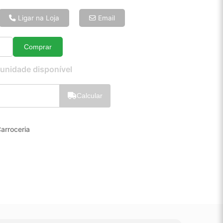
6x de R$ 24,62
8x de R$ 18,89
Ligar na Loja
Email
10x de R$ 15,42
12x de R$ 13,17
Comprar
Quantidade
 unidade disponível
Calcular
arroceria