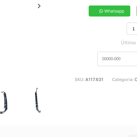
5x de R$ 29,20
7x de R$ 21,30
Whatsapp
9x de R$ 17,00
11x de R$ 14,19
Última
SKU:
A117.631
Categoria:
C