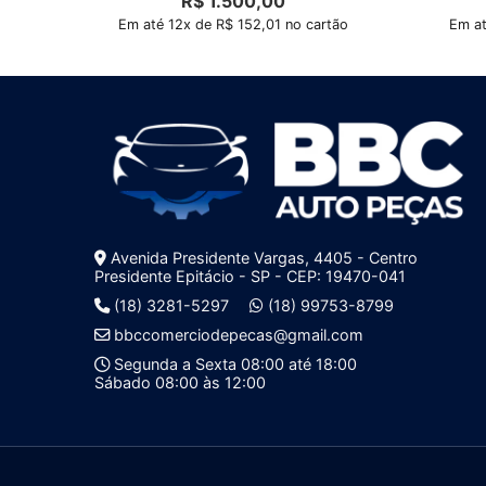
R$
1.500,00
Em até 12x de R$ 152,01 no cartão
Em at
Avenida Presidente Vargas, 4405 - Centro
Presidente Epitácio - SP - CEP: 19470-041
(18) 3281-5297
(18) 99753-8799
bbccomerciodepecas@gmail.com
Segunda a Sexta 08:00 até 18:00
Sábado 08:00 às 12:00