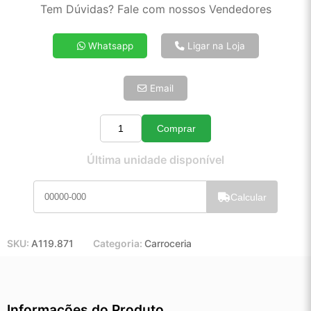
2x de R$ 43,05
Tem Dúvidas? Fale com nossos Vendedores
3x de R$ 29,12
4x de R$ 22,17
Whatsapp
Ligar na Loja
5x de R$ 17,97
6x de R$ 15,15
Email
7x de R$ 13,11
8x de R$ 11,62
9x de R$ 10,46
Comprar
Quantidade
10x de R$ 9,49
Última unidade disponível
11x de R$ 8,73
12x de R$ 8,11
Calcular
SKU:
A119.871
Categoria:
Carroceria
Informações do Produto