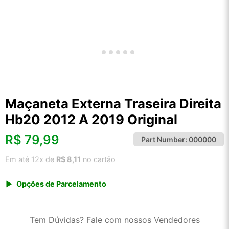
Maçaneta Externa Traseira Direita
Hb20 2012 A 2019 Original
R$
79,99
Part Number:
000000
Em até 12x de
R$ 8,11
no cartão
Opções de Parcelamento
1x de R$ 79,99 s/ juros
2x de R$ 43,05
Tem Dúvidas? Fale com nossos Vendedores
3x de R$ 29,12