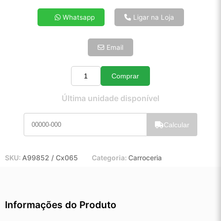
4x de R$ 22,17
Whatsapp
Ligar na Loja
5x de R$ 17,97
6x de R$ 15,15
Email
7x de R$ 13,11
8x de R$ 11,62
9x de R$ 10,46
Comprar
Quantidade
10x de R$ 9,49
Última unidade disponível
11x de R$ 8,73
12x de R$ 8,11
Calcular
SKU:
A99852 / Cx065
Categoria:
Carroceria
Informações do Produto