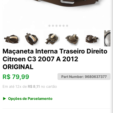
Maçaneta Interna Traseiro Direito
Citroen C3 2007 A 2012
ORIGINAL
R$
79,99
Part Number:
9680637377
Em até 12x de
R$ 8,11
no cartão
Opções de Parcelamento
1x de R$ 79,99 s/ juros