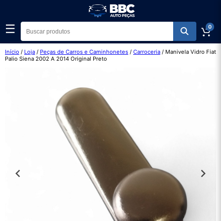
☰
0
Início
/
Loja
/
Peças de Carros e Caminhonetes
/
Carroceria
/ Manivela Vidro Fiat
Palio Siena 2002 A 2014 Original Preto