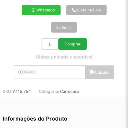
4x de R$ 8,31
Whatsapp
Ligar na Loja
5x de R$ 6,74
6x de R$ 5,68
Email
7x de R$ 4,91
8x de R$ 4,36
9x de R$ 3,92
Comprar
Quantidade
10x de R$ 3,56
Última unidade disponível
11x de R$ 3,27
12x de R$ 3,04
Calcular
SKU:
A115.754
Categoria:
Carroceria
Informações do Produto