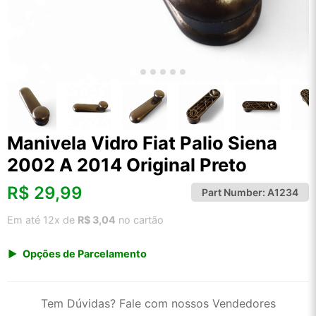
Manivela Vidro Fiat Palio Siena
2002 A 2014 Original Preto
R$
29,99
Part Number:
A1234
Em até 12x de
R$ 3,04
no cartão
Opções de Parcelamento
1x de R$ 29,99 s/ juros
2x de R$ 16,14
Tem Dúvidas? Fale com nossos Vendedores
3x de R$ 10,92