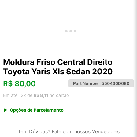
Moldura Friso Central Direito
Toyota Yaris Xls Sedan 2020
R$
80,00
Part Number:
550460D080
Em até 12x de
R$ 8,11
no cartão
Opções de Parcelamento
1x de R$ 80,00 s/ juros
2x de R$ 43,06
Tem Dúvidas? Fale com nossos Vendedores
3x de R$ 29,13