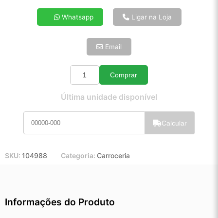
4x de R$ 22,17
Whatsapp
Ligar na Loja
5x de R$ 17,97
6x de R$ 15,15
Email
7x de R$ 13,11
8x de R$ 11,62
9x de R$ 10,46
Comprar
Quantidade
10x de R$ 9,49
Última unidade disponível
11x de R$ 8,74
12x de R$ 8,11
Calcular
SKU:
104988
Categoria:
Carroceria
Informações do Produto