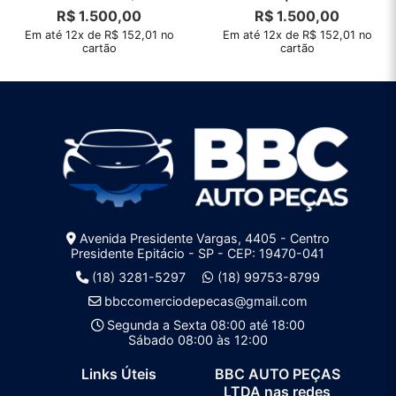
R$
1.500,00
R$
1.500,00
Em até 12x de R$ 152,01 no
Em até 12x de R$ 152,01 no
cartão
cartão
Avenida Presidente Vargas, 4405 - Centro
Presidente Epitácio - SP - CEP: 19470-041
(18) 3281-5297
(18) 99753-8799
bbccomerciodepecas@gmail.com
Segunda a Sexta 08:00 até 18:00
Sábado 08:00 às 12:00
Links Úteis
BBC AUTO PEÇAS
LTDA nas redes