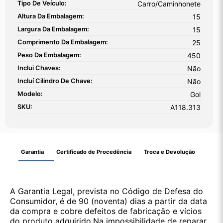
Tipo De Veículo:
Carro/Caminhonete
Altura Da Embalagem:
15
Largura Da Embalagem:
15
Comprimento Da Embalagem:
25
Peso Da Embalagem:
450
Inclui Chaves:
Não
Incluí Cilindro De Chave:
Não
Modelo:
Gol
SKU:
A118.313
Garantia
Certificado de Procedência
Troca e Devolução
A Garantia Legal, prevista no Código de Defesa do
Consumidor, é de 90 (noventa) dias a partir da data
da compra e cobre defeitos de fabricação e vícios
do produto adquirido.Na impossibilidade de reparar