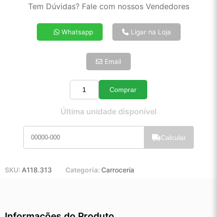
2x de R$ 26,37
Tem Dúvidas? Fale com nossos Vendedores
3x de R$ 17,84
4x de R$ 13,58
Whatsapp
Ligar na Loja
5x de R$ 11,01
6x de R$ 9,28
Email
7x de R$ 8,03
8x de R$ 7,12
9x de R$ 6,41
Comprar
Quantidade
10x de R$ 5,81
Última unidade disponível
11x de R$ 5,35
12x de R$ 4,97
Calcular
SKU:
A118.313
Categoria:
Carroceria
Informações do Produto