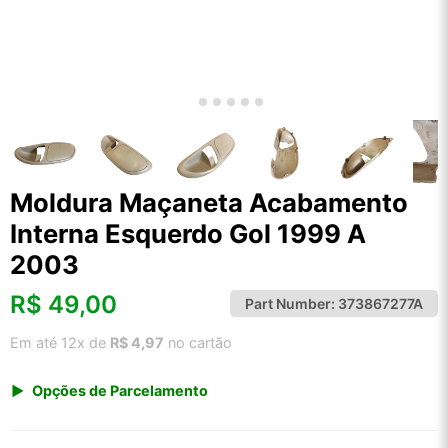
Moldura Maçaneta Acabamento
Interna Esquerdo Gol 1999 A
2003
R$
49,00
Part Number:
373867277A
Em até 12x de
R$ 4,97
no cartão
Opções de Parcelamento
1x de R$ 49,00 s/ juros