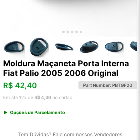
Moldura Maçaneta Porta Interna
Fiat Palio 2005 2006 Original
R$
42,40
Part Number:
PBTGF20
Em até 12x de
R$ 4,30
no cartão
Opções de Parcelamento
1x de R$ 42,40 s/ juros
2x de R$ 22,82
Tem Dúvidas? Fale com nossos Vendedores
3x de R$ 15,44