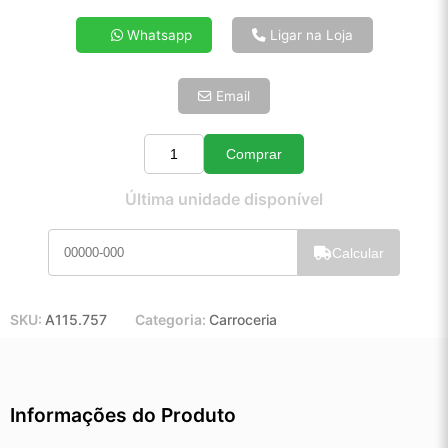
4x de R$ 11,75
Whatsapp
Ligar na Loja
5x de R$ 9,52
6x de R$ 8,03
Email
7x de R$ 6,95
8x de R$ 6,16
9x de R$ 5,54
Comprar
Quantidade
10x de R$ 5,03
Última unidade disponível
11x de R$ 4,63
12x de R$ 4,30
Calcular
SKU:
A115.757
Categoria:
Carroceria
Informações do Produto