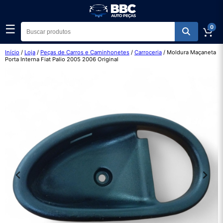
☰
0
Início
/
Loja
/
Peças de Carros e Caminhonetes
/
Carroceria
/ Moldura Maçaneta
Porta Interna Fiat Palio 2005 2006 Original