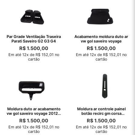
Par Grade Ventilação Traseira
Acabamento moldura duto ar
Parati Saveiro G2 G3 G4
vw gol saveiro voyage
R$
1.500,00
R$
1.500,00
Em até 12x de R$ 152,01 no
Em até 12x de R$ 152,01 no
cartão
cartão
Moldura duto ar acabamento
Moldura ar controle painel
vw gol saveiro voyage 2012 a
botão recirc gm corsa
2015
C/Detalhe
R$
1.500,00
R$
1.500,00
Em até 12x de R$ 152,01 no
Em até 12x de R$ 152,01 no
cartão
cartão