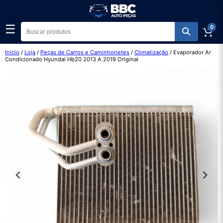
☰
0
Início
/
Loja
/
Peças de Carros e Caminhonetes
/
Climatização
/ Evaporador Ar
Condicionado Hyundai Hb20 2013 A 2019 Original