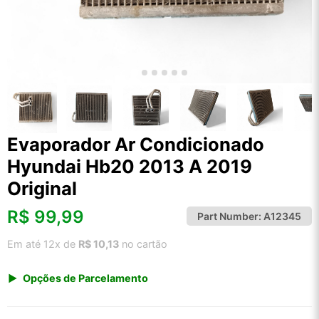
Evaporador Ar Condicionado
Hyundai Hb20 2013 A 2019
Original
R$
99,99
Part Number:
A12345
Em até 12x de
R$ 10,13
no cartão
Opções de Parcelamento
1x de R$ 99,99 s/ juros