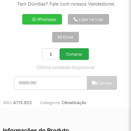
2x de R$ 53,81
Tem Dúvidas? Fale com nossos Vendedores
3x de R$ 36,41
4x de R$ 27,71
Whatsapp
Ligar na Loja
5x de R$ 22,46
6x de R$ 18,94
Email
7x de R$ 16,39
8x de R$ 14,53
9x de R$ 13,08
Comprar
Quantidade
10x de R$ 11,86
Última unidade disponível
11x de R$ 10,92
12x de R$ 10,13
Calcular
SKU:
A115.922
Categoria:
Climatização
Informações do Produto