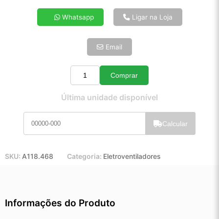
4x de R$ 82,87
Whatsapp
Ligar na Loja
5x de R$ 67,16
6x de R$ 56,64
Email
7x de R$ 49,00
8x de R$ 43,44
9x de R$ 39,10
Comprar
Quantidade
10x de R$ 35,48
Última unidade disponível
11x de R$ 32,65
12x de R$ 30,30
Calcular
SKU:
A118.468
Categoria:
Eletroventiladores
Informações do Produto