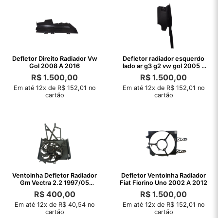
Defletor Direito Radiador Vw
Defletor radiador esquerdo
Gol 2008 A 2016
lado ar g3 g2 vw gol 2005 a
2005
R$
1.500,00
R$
1.500,00
Em até 12x de R$ 152,01 no
Em até 12x de R$ 152,01 no
cartão
cartão
Ventoinha Defletor Radiador
Defletor Ventoinha Radiador
Gm Vectra 2.2 1997/05
Fiat Fiorino Uno 2002 A 2012
C/detalhes
R$
400,00
R$
1.500,00
Em até 12x de R$ 40,54 no
Em até 12x de R$ 152,01 no
cartão
cartão