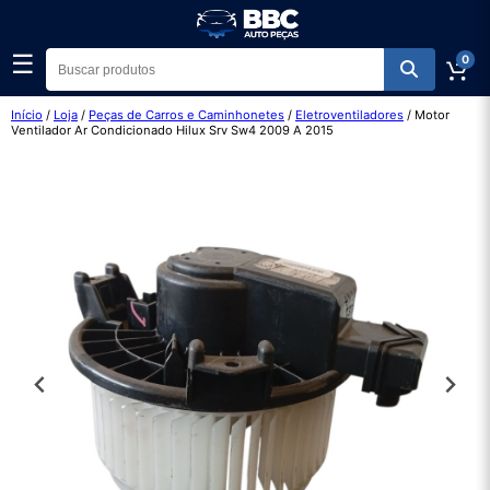
☰
0
Início
/
Loja
/
Peças de Carros e Caminhonetes
/
Eletroventiladores
/ Motor
Ventilador Ar Condicionado Hilux Srv Sw4 2009 A 2015