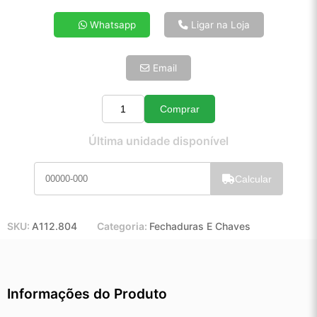
4x de R$ 11,08
Whatsapp
Ligar na Loja
5x de R$ 8,98
6x de R$ 7,57
Email
7x de R$ 6,55
8x de R$ 5,81
9x de R$ 5,23
Comprar
Quantidade
10x de R$ 4,74
Última unidade disponível
11x de R$ 4,37
12x de R$ 4,05
Calcular
SKU:
A112.804
Categoria:
Fechaduras E Chaves
Informações do Produto