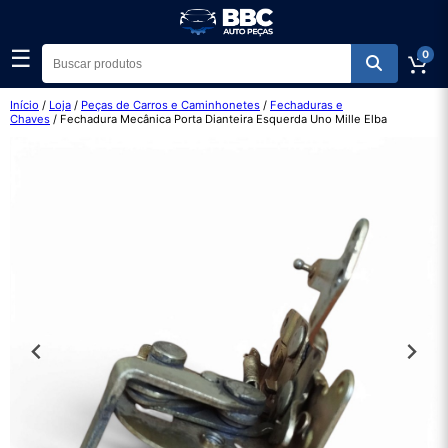
☰
0
Início
/
Loja
/
Peças de Carros e Caminhonetes
/
Fechaduras e
Chaves
/ Fechadura Mecânica Porta Dianteira Esquerda Uno Mille Elba