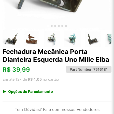
Fechadura Mecânica Porta
Dianteira Esquerda Uno Mille Elba
R$
39,99
Part Number:
7516181
Em até 12x de
R$ 4,05
no cartão
Opções de Parcelamento
1x de R$ 39,99 s/ juros
2x de R$ 21,52
Tem Dúvidas? Fale com nossos Vendedores
3x de R$ 14,56