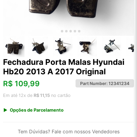
Fechadura Porta Malas Hyundai
Hb20 2013 A 2017 Original
R$
109,99
Part Number:
12341234
Em até 12x de
R$ 11,15
no cartão
Opções de Parcelamento
1x de R$ 109,99 s/ juros
2x de R$ 59,20
Tem Dúvidas? Fale com nossos Vendedores
3x de R$ 40,05