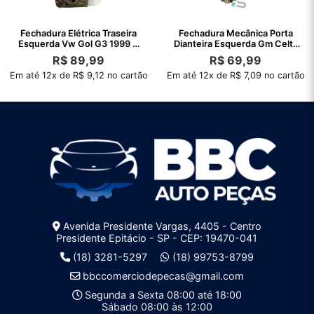
Fechadura Elétrica Traseira
Fechadura Mecânica Porta
Esquerda Vw Gol G3 1999 A
Dianteira Esquerda Gm Celta
2005
00 A 16
R$
89,99
R$
69,99
Em até 12x de R$ 9,12 no cartão
Em até 12x de R$ 7,09 no cartão
Avenida Presidente Vargas, 4405 - Centro
Presidente Epitácio - SP - CEP: 19470-041
(18) 3281-5297
(18) 99753-8799
bbccomerciodepecas@gmail.com
Segunda a Sexta 08:00 até 18:00
Sábado 08:00 às 12:00