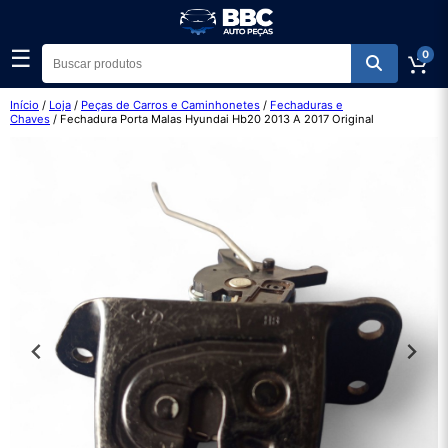
☰
0
Início
/
Loja
/
Peças de Carros e Caminhonetes
/
Fechaduras e
Chaves
/ Fechadura Porta Malas Hyundai Hb20 2013 A 2017 Original