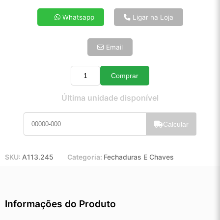
4x de R$ 30,48
Whatsapp
Ligar na Loja
5x de R$ 24,71
6x de R$ 20,83
Email
7x de R$ 18,03
8x de R$ 15,98
9x de R$ 14,38
Comprar
Quantidade
10x de R$ 13,05
Última unidade disponível
11x de R$ 12,01
12x de R$ 11,15
Calcular
SKU:
A113.245
Categoria:
Fechaduras E Chaves
Informações do Produto