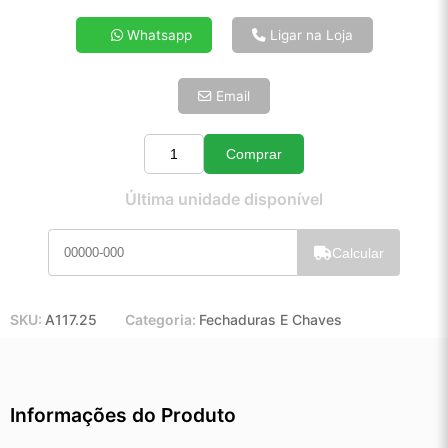
4x de R$ 30,48
Whatsapp
Ligar na Loja
5x de R$ 24,71
6x de R$ 20,83
Email
7x de R$ 18,03
8x de R$ 15,98
9x de R$ 14,38
Comprar
Quantidade
10x de R$ 13,05
Última unidade disponível
11x de R$ 12,01
12x de R$ 11,15
Calcular
SKU:
A117.25
Categoria:
Fechaduras E Chaves
Informações do Produto