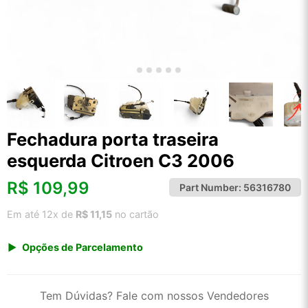
Fechadura porta traseira
esquerda Citroen C3 2006
R$
109,99
Part Number:
56316780
Em até 12x de
R$ 11,15
no cartão
Opções de Parcelamento
1x de R$ 109,99 s/ juros
2x de R$ 59,20
Tem Dúvidas? Fale com nossos Vendedores
3x de R$ 40,05