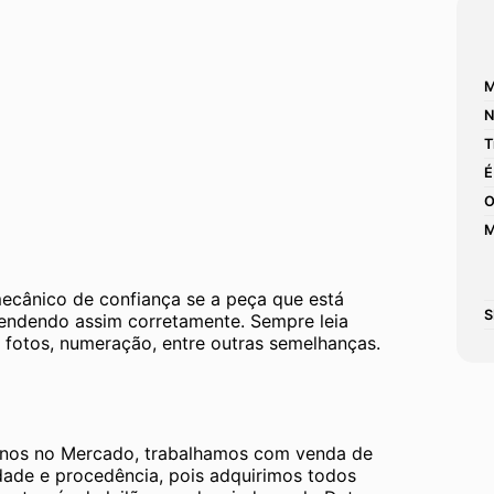
M
N
T
É
O
M
mecânico de confiança se a peça que está 
S
tendendo assim corretamente. Sempre leia 
 fotos, numeração, entre outras semelhanças. 
os no Mercado, trabalhamos com venda de 
dade e procedência, pois adquirimos todos 