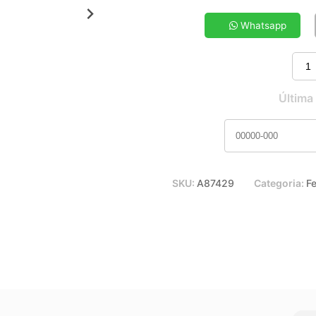
5x de R$ 24,71
7x de R$ 18,03
Whatsapp
9x de R$ 14,38
11x de R$ 12,01
Última
SKU:
A87429
Categoria:
F