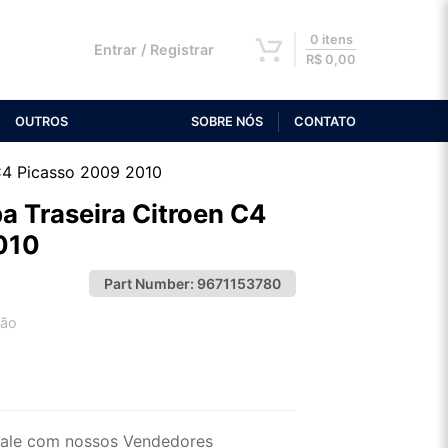
0 itens
Entrar / Registrar
R$
0,00
OUTROS
SOBRE NÓS
CONTATO
C4 Picasso 2009 2010
 Traseira Citroen C4
010
Part Number:
9671153780
tão
2x de R$ 59,20
4x de R$ 30,48
ale com nossos Vendedores