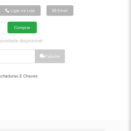
6x de R$ 20,83
8x de R$ 15,98
Ligar na Loja
Email
10x de R$ 13,05
12x de R$ 11,15
Comprar
Quantidade
 unidade disponível
Calcular
echaduras E Chaves