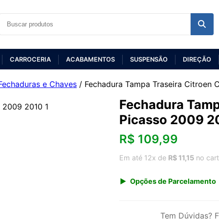
CARROCERIA
ACABAMENTOS
SUSPENSÃO
DIREÇÃO
Fechaduras e Chaves
/ Fechadura Tampa Traseira Citroen 
Fechadura Tampa
Picasso 2009 2
R$
109,99
Em até 12x de
R$ 11,15
no car
Opções de Parcelamento
1x de R$ 109,99 s/ juros
3x de R$ 40,05
Tem Dúvidas? F