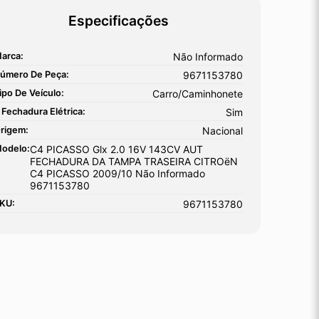
Especificações
arca:
Não Informado
úmero De Peça:
9671153780
ipo De Veículo:
Carro/Caminhonete
 Fechadura Elétrica:
Sim
rigem:
Nacional
odelo:
C4 PICASSO Glx 2.0 16V 143CV AUT
FECHADURA DA TAMPA TRASEIRA CITROëN
C4 PICASSO 2009/10 Não Informado
9671153780
KU:
9671153780