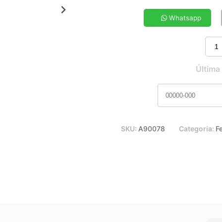
5x de R$ 5,39
7x de R$ 3,93
Whatsapp
9x de R$ 3,14
11x de R$ 2,62
Última
SKU:
A90078
Categoria:
F