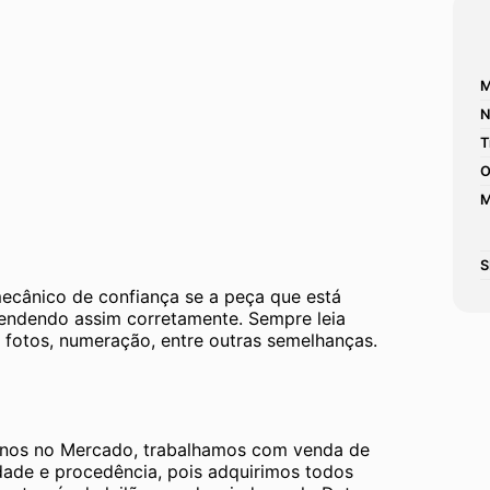
M
N
T
O
M
S
mecânico de confiança se a peça que está 
tendendo assim corretamente. Sempre leia 
 fotos, numeração, entre outras semelhanças. 
os no Mercado, trabalhamos com venda de 
dade e procedência, pois adquirimos todos 