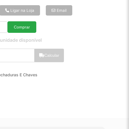
6x de R$ 4,55
8x de R$ 3,49
Ligar na Loja
Email
10x de R$ 2,85
12x de R$ 2,43
Comprar
Quantidade
 unidade disponível
Calcular
echaduras E Chaves