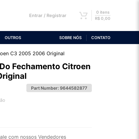
0 itens
Entrar / Registrar
R$
0,00
OUTROS
SOBRE NÓS
CONTATO
roen C3 2005 2006 Original
 Do Fechamento Citroen
riginal
Part Number:
9644582877
tão
2x de R$ 12,92
4x de R$ 6,65
ale com nossos Vendedores