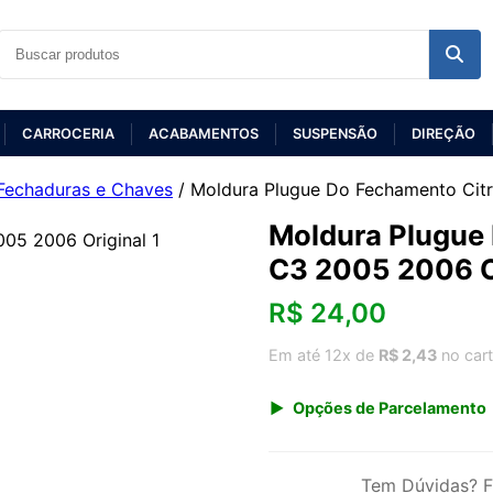
CARROCERIA
ACABAMENTOS
SUSPENSÃO
DIREÇÃO
Fechaduras e Chaves
/ Moldura Plugue Do Fechamento Cit
Moldura Plugue
C3 2005 2006 O
R$
24,00
Em até 12x de
R$ 2,43
no car
Opções de Parcelamento
1x de R$ 24,00 s/ juros
3x de R$ 8,74
Tem Dúvidas? F