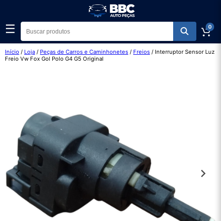
☰
0
Início
/
Loja
/
Peças de Carros e Caminhonetes
/
Freios
/ Interruptor Sensor Luz
Freio Vw Fox Gol Polo G4 G5 Original