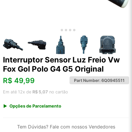
Interruptor Sensor Luz Freio Vw
Fox Gol Polo G4 G5 Original
R$
49,99
Part Number:
6Q0945511
Em até 12x de
R$ 5,07
no cartão
Opções de Parcelamento
1x de R$ 49,99 s/ juros
2x de R$ 26,90
Tem Dúvidas? Fale com nossos Vendedores
3x de R$ 18,20