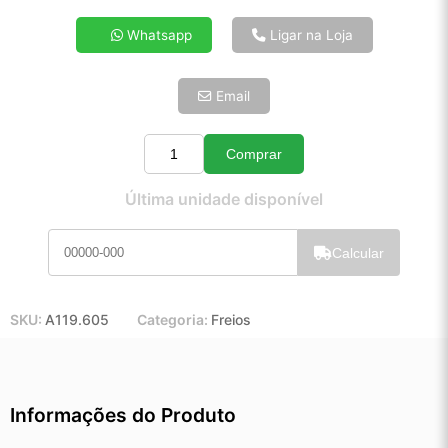
4x de R$ 13,85
Whatsapp
Ligar na Loja
5x de R$ 11,23
6x de R$ 9,47
Email
7x de R$ 8,19
8x de R$ 7,26
9x de R$ 6,54
Comprar
Quantidade
10x de R$ 5,93
Última unidade disponível
11x de R$ 5,46
12x de R$ 5,07
Calcular
SKU:
A119.605
Categoria:
Freios
Informações do Produto