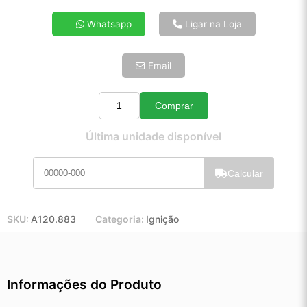
4x de R$ 124,71
Whatsapp
Ligar na Loja
5x de R$ 101,08
6x de R$ 85,24
Email
7x de R$ 73,75
8x de R$ 65,38
9x de R$ 58,84
Comprar
Quantidade
10x de R$ 53,39
Última unidade disponível
11x de R$ 49,14
12x de R$ 45,60
Calcular
SKU:
A120.883
Categoria:
Ignição
Informações do Produto