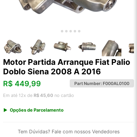
Motor Partida Arranque Fiat Palio
Doblo Siena 2008 A 2016
R$
449,99
Part Number:
F000AL0100
Em até 12x de
R$ 45,60
no cartão
Opções de Parcelamento
1x de R$ 449,99 s/ juros
2x de R$ 242,18
Tem Dúvidas? Fale com nossos Vendedores
3x de R$ 163,84