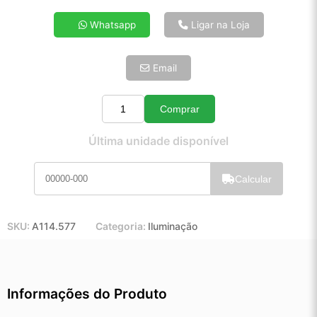
4x de R$ 11,08
Whatsapp
Ligar na Loja
5x de R$ 8,98
6x de R$ 7,57
Email
7x de R$ 6,55
8x de R$ 5,81
9x de R$ 5,23
Comprar
Quantidade
10x de R$ 4,74
Última unidade disponível
11x de R$ 4,37
12x de R$ 4,05
Calcular
SKU:
A114.577
Categoria:
Iluminação
Informações do Produto