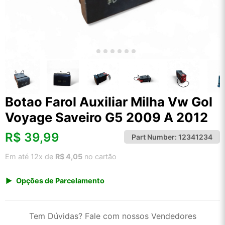
Botao Farol Auxiliar Milha Vw Gol
Voyage Saveiro G5 2009 A 2012
R$
39,99
Part Number:
12341234
Em até 12x de
R$ 4,05
no cartão
Opções de Parcelamento
1x de R$ 39,99 s/ juros
2x de R$ 21,52
Tem Dúvidas? Fale com nossos Vendedores
3x de R$ 14,56