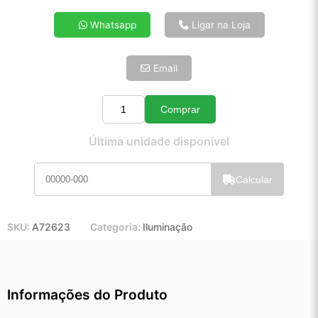
4x de R$ 13,85
Whatsapp
Ligar na Loja
5x de R$ 11,23
6x de R$ 9,47
Email
7x de R$ 8,19
8x de R$ 7,26
9x de R$ 6,54
Comprar
Quantidade
10x de R$ 5,93
Última unidade disponível
11x de R$ 5,46
12x de R$ 5,07
Calcular
SKU:
A72623
Categoria:
Iluminação
Informações do Produto