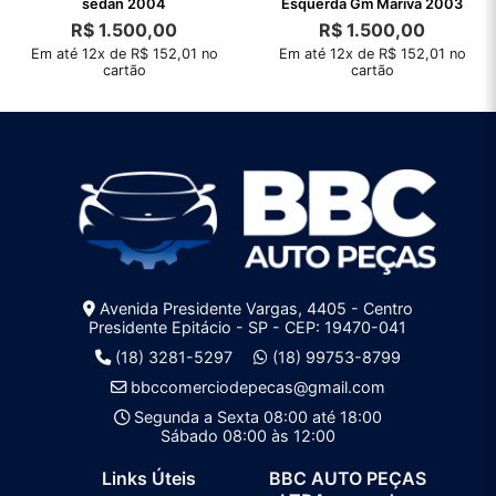
sedan 2004
Esquerda Gm Mariva 2003
R$
1.500,00
R$
1.500,00
Em até 12x de R$ 152,01 no
Em até 12x de R$ 152,01 no
cartão
cartão
Avenida Presidente Vargas, 4405 - Centro
Presidente Epitácio - SP - CEP: 19470-041
(18) 3281-5297
(18) 99753-8799
bbccomerciodepecas@gmail.com
Segunda a Sexta 08:00 até 18:00
Sábado 08:00 às 12:00
Links Úteis
BBC AUTO PEÇAS