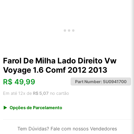
Farol De Milha Lado Direito Vw
Voyage 1.6 Comf 2012 2013
R$
49,99
Part Number:
5U0941700
Em até 12x de
R$ 5,07
no cartão
Opções de Parcelamento
1x de R$ 49,99 s/ juros
2x de R$ 26,90
Tem Dúvidas? Fale com nossos Vendedores
3x de R$ 18,20