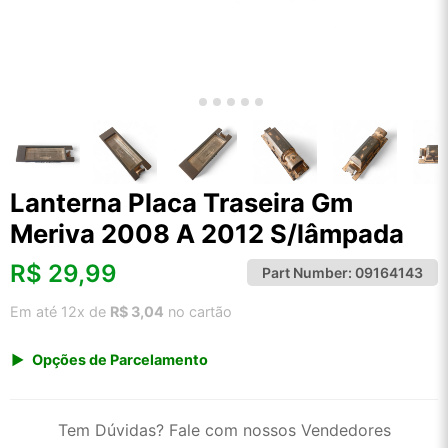
Lanterna Placa Traseira Gm
Meriva 2008 A 2012 S/lâmpada
R$
29,99
Part Number:
09164143
Em até 12x de
R$ 3,04
no cartão
Opções de Parcelamento
1x de R$ 29,99 s/ juros
2x de R$ 16,14
Tem Dúvidas? Fale com nossos Vendedores
3x de R$ 10,92