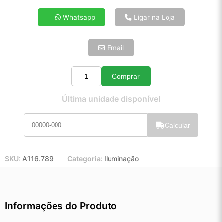
4x de R$ 8,31
Whatsapp
Ligar na Loja
5x de R$ 6,74
6x de R$ 5,68
Email
7x de R$ 4,91
8x de R$ 4,36
9x de R$ 3,92
Comprar
Quantidade
10x de R$ 3,56
Última unidade disponível
11x de R$ 3,27
12x de R$ 3,04
Calcular
SKU:
A116.789
Categoria:
Iluminação
Informações do Produto