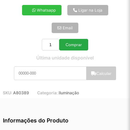
4x de R$ 13,85
Whatsapp
Ligar na Loja
5x de R$ 11,23
6x de R$ 9,47
Email
7x de R$ 8,19
8x de R$ 7,26
9x de R$ 6,54
Comprar
Quantidade
10x de R$ 5,93
Última unidade disponível
11x de R$ 5,46
12x de R$ 5,07
Calcular
SKU:
A80389
Categoria:
Iluminação
Informações do Produto