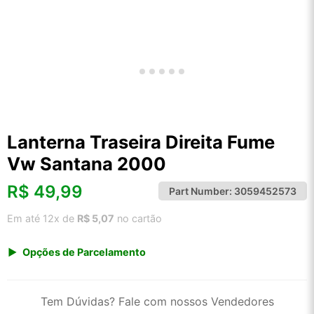
Lanterna Traseira Direita Fume
Vw Santana 2000
R$
49,99
Part Number:
3059452573
Em até 12x de
R$ 5,07
no cartão
Opções de Parcelamento
1x de R$ 49,99 s/ juros
2x de R$ 26,90
Tem Dúvidas? Fale com nossos Vendedores
3x de R$ 18,20