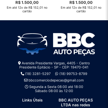
R$
1.500,00
R$
1.500,00
Em até 12x de R$ 152,01 no
Em até 12x de R$ 152,01 no
cartão
cartão
Avenida Presidente Vargas, 4405 - Centro
Presidente Epitácio - SP - CEP: 19470-041
(18) 3281-5297
(18) 99753-8799
bbccomerciodepecas@gmail.com
Segunda a Sexta 08:00 até 18:00
Sábado 08:00 às 12:00
Links Úteis
BBC AUTO PEÇAS
LTDA nas redes