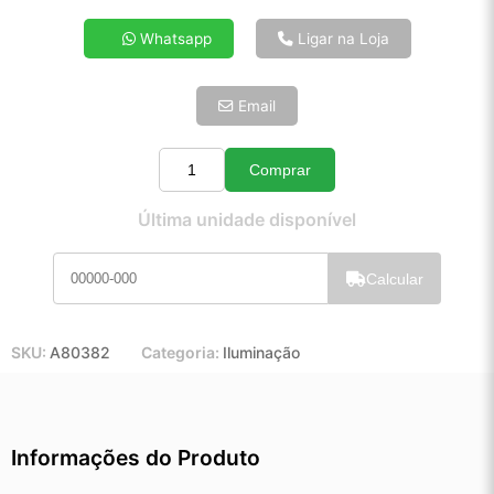
4x de R$ 13,85
Whatsapp
Ligar na Loja
5x de R$ 11,23
6x de R$ 9,47
Email
7x de R$ 8,19
8x de R$ 7,26
9x de R$ 6,54
Comprar
Quantidade
10x de R$ 5,93
Última unidade disponível
11x de R$ 5,46
12x de R$ 5,07
Calcular
SKU:
A80382
Categoria:
Iluminação
Informações do Produto