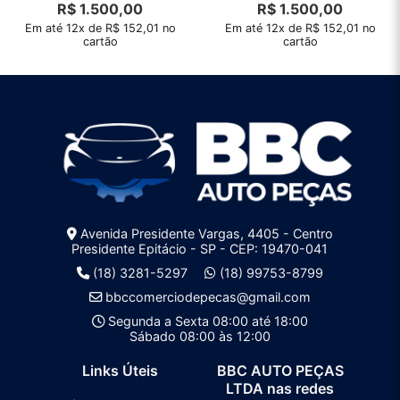
R$
1.500,00
R$
1.500,00
Em até 12x de R$ 152,01 no
Em até 12x de R$ 152,01 no
cartão
cartão
Avenida Presidente Vargas, 4405 - Centro
Presidente Epitácio - SP - CEP: 19470-041
(18) 3281-5297
(18) 99753-8799
bbccomerciodepecas@gmail.com
Segunda a Sexta 08:00 até 18:00
Sábado 08:00 às 12:00
Links Úteis
BBC AUTO PEÇAS
LTDA nas redes