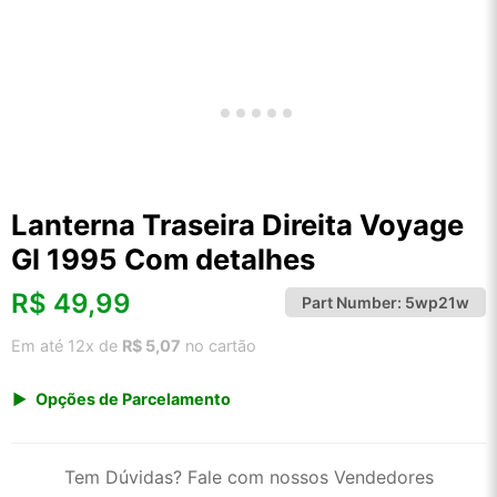
Lanterna Traseira Direita Voyage
Gl 1995 Com detalhes
R$
49,99
Part Number:
5wp21w
Em até 12x de
R$ 5,07
no cartão
Opções de Parcelamento
1x de R$ 49,99 s/ juros
2x de R$ 26,90
Tem Dúvidas? Fale com nossos Vendedores
3x de R$ 18,20