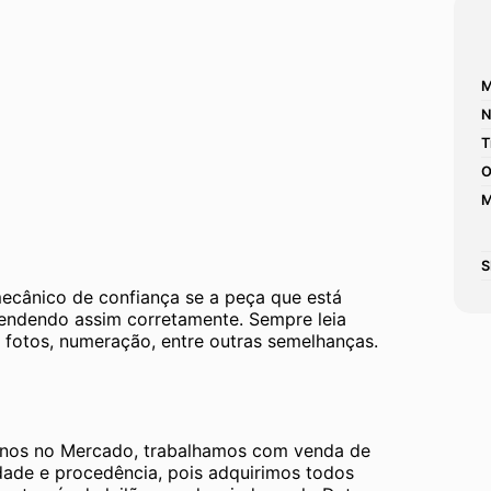
M
N
T
O
M
S
mecânico de confiança se a peça que está 
tendendo assim corretamente. Sempre leia 
 fotos, numeração, entre outras semelhanças. 
os no Mercado, trabalhamos com venda de 
dade e procedência, pois adquirimos todos 