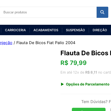
CARROCERIA
ACABAMENTOS
SUSPENSÃO
DIREÇÃO
Injeção
/ Flauta De Bicos Fiat Palio 2004
Flauta De Bicos 
R$
79,99
Em até 12x de
R$ 8,11
no cart
Opções de Parcelamento
1x de R$ 79,99 s/ juros
3x de R$ 29,12
Tem Dúvidas? F
5x de R$ 17,97