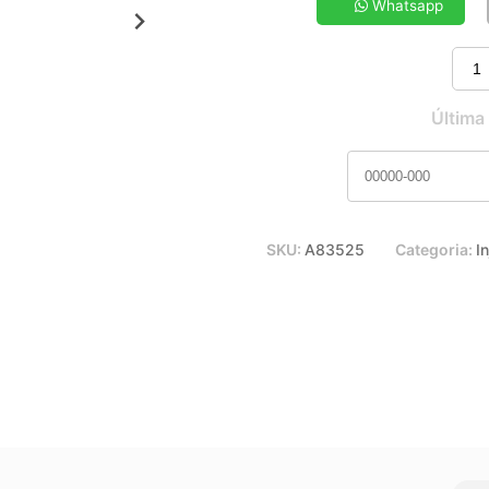
7x de R$ 13,11
Whatsapp
9x de R$ 10,46
11x de R$ 8,73
Última
SKU:
A83525
Categoria:
I