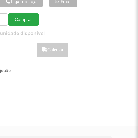
8x de R$ 11,62
Ligar na Loja
Email
10x de R$ 9,49
12x de R$ 8,11
Comprar
Quantidade
 unidade disponível
Calcular
njeção