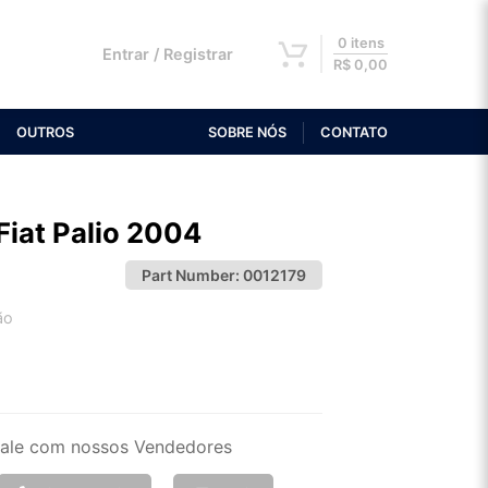
0 itens
Entrar / Registrar
R$
0,00
OUTROS
SOBRE NÓS
CONTATO
Fiat Palio 2004
Part Number:
0012179
ão
2x de R$ 43,05
4x de R$ 22,17
ale com nossos Vendedores
6x de R$ 15,15