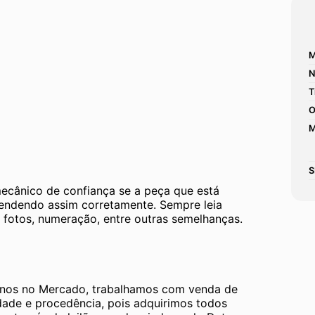
M
N
T
O
M
S
mecânico de confiança se a peça que está 
tendendo assim corretamente. Sempre leia 
 fotos, numeração, entre outras semelhanças. 
os no Mercado, trabalhamos com venda de 
dade e procedência, pois adquirimos todos 