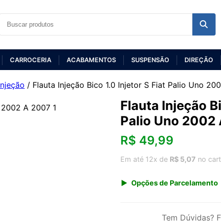
CARROCERIA
ACABAMENTOS
SUSPENSÃO
DIREÇÃO
Injeção
/ Flauta Injeção Bico 1.0 Injetor S Fiat Palio Uno 2
Flauta Injeção Bi
Palio Uno 2002
R$
49,99
Em até 12x de
R$ 5,07
no car
Opções de Parcelamento
1x de R$ 49,99 s/ juros
3x de R$ 18,20
Tem Dúvidas? F