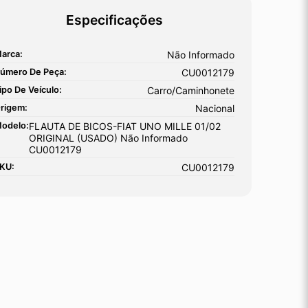
Especificações
arca:
Não Informado
úmero De Peça:
CU0012179
ipo De Veículo:
Carro/Caminhonete
rigem:
Nacional
odelo:
FLAUTA DE BICOS-FIAT UNO MILLE 01/02
ORIGINAL (USADO) Não Informado
CU0012179
KU:
CU0012179