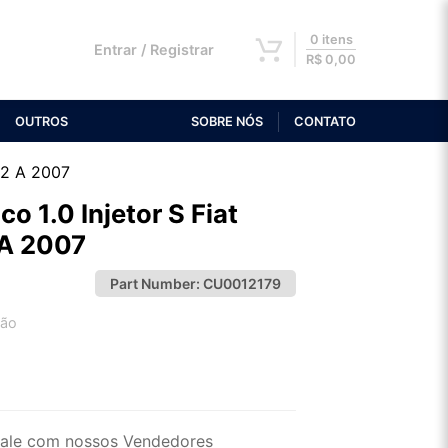
0 itens
Entrar / Registrar
R$
0,00
OUTROS
SOBRE NÓS
CONTATO
002 A 2007
co 1.0 Injetor S Fiat
 A 2007
Part Number:
CU0012179
tão
2x de R$ 26,90
4x de R$ 13,85
ale com nossos Vendedores