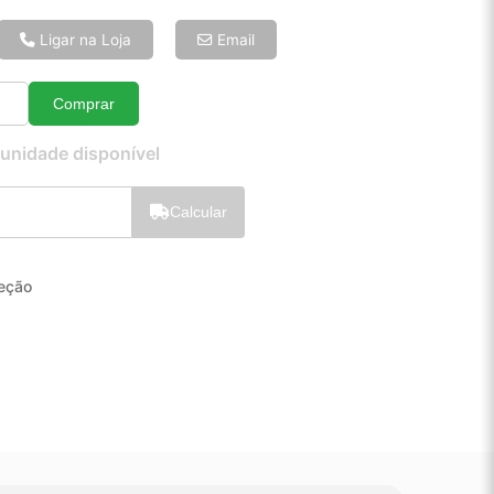
6x de R$ 9,47
8x de R$ 7,26
Ligar na Loja
Email
10x de R$ 5,93
12x de R$ 5,07
Comprar
Quantidade
 unidade disponível
Calcular
jeção