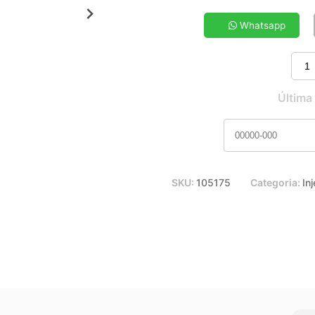
5x de R$ 11,23
7x de R$ 8,19
Whatsapp
9x de R$ 6,54
11x de R$ 5,46
Última
SKU:
105175
Categoria:
In