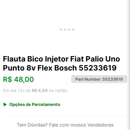
Flauta Bico Injetor Fiat Palio Uno
Punto 8v Flex Bosch 55233619
R$
48,00
Part Number:
55233619
Em até 12x de
R$ 4,86
no cartão
Opções de Parcelamento
1x de R$ 48,00 s/ juros
2x de R$ 25,83
Tem Dúvidas? Fale com nossos Vendedores
3x de R$ 17,48