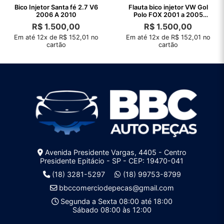
Bico Injetor Santa fé 2.7 V6
Flauta bico injetor VW Gol
2006 A 2010
Polo FOX 2001 a 2005
original
R$
1.500,00
R$
1.500,00
Em até 12x de R$ 152,01 no
Em até 12x de R$ 152,01 no
cartão
cartão
Avenida Presidente Vargas, 4405 - Centro
Presidente Epitácio - SP - CEP: 19470-041
(18) 3281-5297
(18) 99753-8799
bbccomerciodepecas@gmail.com
Segunda a Sexta 08:00 até 18:00
Sábado 08:00 às 12:00