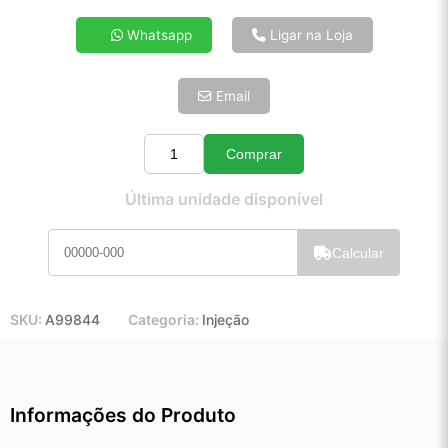
4x de R$ 13,30
Whatsapp
Ligar na Loja
5x de R$ 10,78
6x de R$ 9,09
Email
7x de R$ 7,87
8x de R$ 6,97
9x de R$ 6,28
Comprar
Quantidade
10x de R$ 5,70
Última unidade disponível
11x de R$ 5,24
12x de R$ 4,86
Calcular
SKU:
A99844
Categoria:
Injeção
Informações do Produto