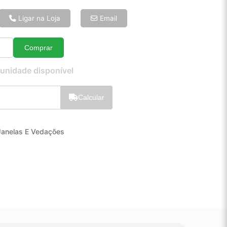
6x de R$ 7,57
8x de R$ 5,81
Ligar na Loja
Email
10x de R$ 4,74
12x de R$ 4,05
Comprar
Quantidade
 unidade disponível
Calcular
Janelas E Vedações