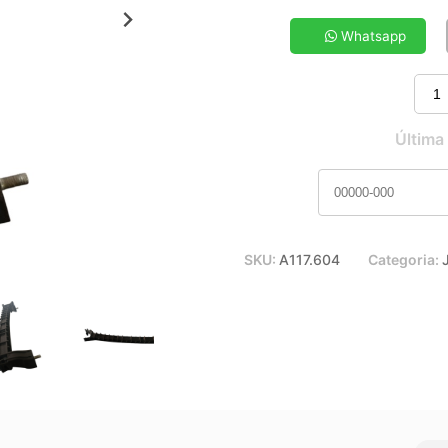
5x de R$ 8,98
7x de R$ 6,55
Whatsapp
9x de R$ 5,23
11x de R$ 4,37
Última
SKU:
A117.604
Categoria: