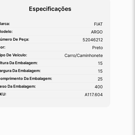
Especificações
arca:
FIAT
odelo:
ARGO
úmero De Peça:
52046212
or:
Preto
ipo De Veículo:
Carro/Caminhonete
ltura Da Embalagem:
15
argura Da Embalagem:
15
omprimento Da Embalagem:
25
eso Da Embalagem:
400
KU:
A117.604