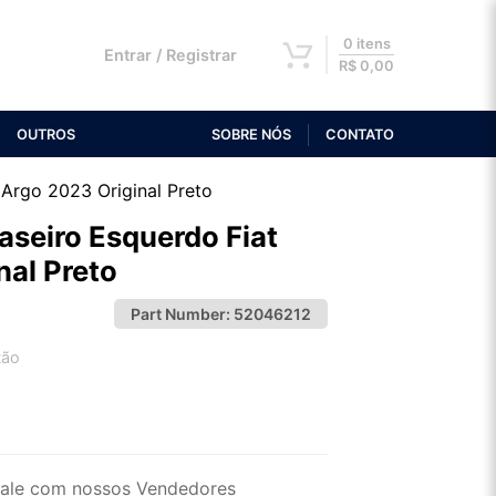
0 itens
Entrar / Registrar
R$
0,00
OUTROS
SOBRE NÓS
CONTATO
 Argo 2023 Original Preto
aseiro Esquerdo Fiat
nal Preto
Part Number:
52046212
tão
2x de R$ 21,52
4x de R$ 11,08
ale com nossos Vendedores