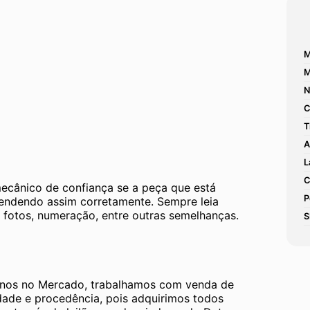
M
M
N
C
T
A
L
C
mecânico de confiança se a peça que está 
P
tendendo assim corretamente. Sempre leia 
 fotos, numeração, entre outras semelhanças. 
S
os no Mercado, trabalhamos com venda de 
dade e procedência, pois adquirimos todos 