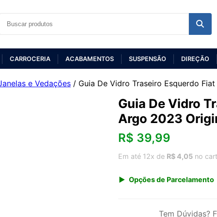
CARROCERIA
ACABAMENTOS
SUSPENSÃO
DIREÇÃO
Janelas e Vedações
/ Guia De Vidro Traseiro Esquerdo Fiat
Guia De Vidro Tr
Argo 2023 Origi
R$
39,99
Em até 12x de
R$ 4,05
no car
Opções de Parcelamento
1x de R$ 39,99 s/ juros
3x de R$ 14,56
Tem Dúvidas? F