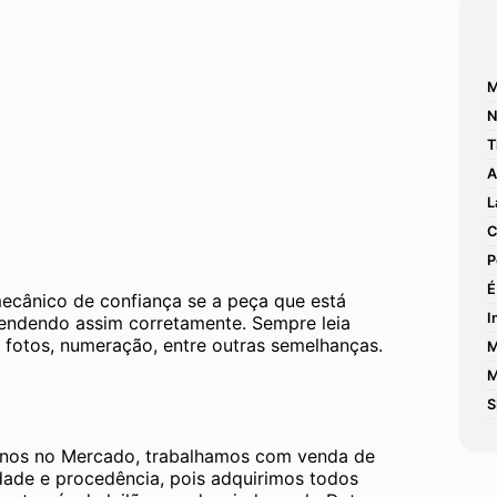
M
N
T
A
L
C
P
É
mecânico de confiança se a peça que está 
I
tendendo assim corretamente. Sempre leia 
 fotos, numeração, entre outras semelhanças. 
M
M
S
os no Mercado, trabalhamos com venda de 
dade e procedência, pois adquirimos todos 