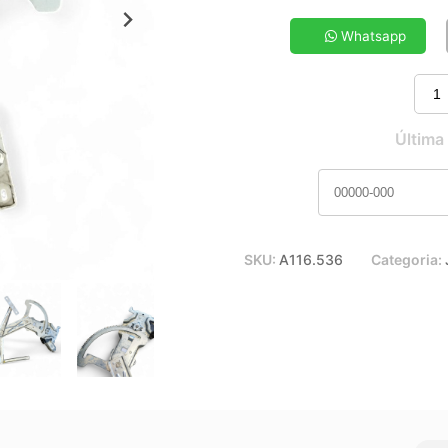
5x de R$ 29,20
7x de R$ 21,30
Whatsapp
9x de R$ 17,00
11x de R$ 14,19
Última
SKU:
A116.536
Categoria: