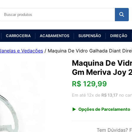
CARROCERIA
ACABAMENTOS
SUSPENSÃO
DIREÇÃO
Janelas e Vedações
/ Maquina De Vidro Galhada Diant Dir
Maquina De Vidr
Gm Meriva Joy 
R$
129,99
Em até 12x de
R$ 13,17
no car
Opções de Parcelamento
1x de R$ 129,99 s/ juros
3x de R$ 47,33
Tem Dúvidas? F