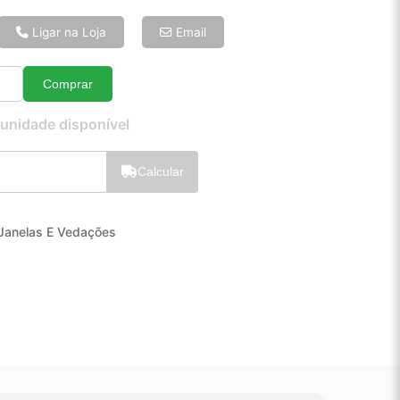
6x de R$ 24,62
8x de R$ 18,89
Ligar na Loja
Email
10x de R$ 15,42
12x de R$ 13,17
Comprar
Quantidade
 unidade disponível
Calcular
Janelas E Vedações