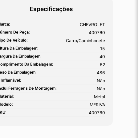
Especificações
arca:
CHEVROLET
úmero De Peça:
400760
ipo De Veículo:
Carro/Caminhonete
ltura Da Embalagem:
15
argura Da Embalagem:
40
omprimento Da Embalagem:
62
eso Da Embalagem:
486
 Inflamável:
Não
nclui Ferragens De Montagem:
Não
aterial:
Metal
odelo:
MERIVA
KU:
400760