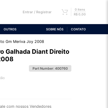
0 itens
Entrar / Registrar
R$
0,00
OUTROS
SOBRE NÓS
CONTATO
eito Gm Meriva Joy 2008
o Galhada Diant Direito
2008
Part Number:
400760
tão
2x de R$ 69,96
4x de R$ 36,03
ale com nossos Vendedores