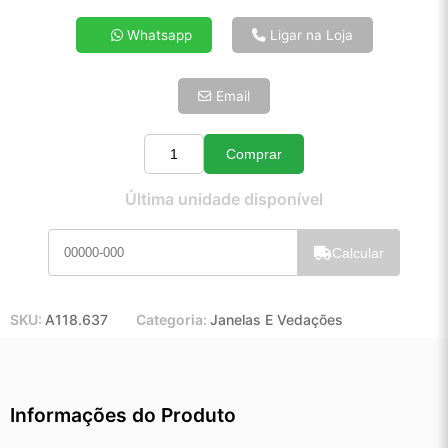
4x de R$ 27,71
Whatsapp
Ligar na Loja
5x de R$ 22,46
6x de R$ 18,94
Email
7x de R$ 16,39
8x de R$ 14,53
9x de R$ 13,08
Comprar
Quantidade
10x de R$ 11,86
Última unidade disponível
11x de R$ 10,92
12x de R$ 10,13
Calcular
SKU:
A118.637
Categoria:
Janelas E Vedações
Informações do Produto