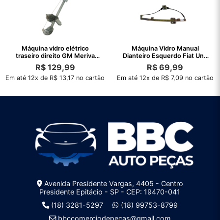
Máquina vidro elétrico
Máquina Vidro Manual
traseiro direito GM Meriva
Dianteiro Esquerdo Fiat Uno
2002/2012
Fiorino
R$
129,99
R$
69,99
Em até 12x de R$ 13,17 no cartão
Em até 12x de R$ 7,09 no cartão
Avenida Presidente Vargas, 4405 - Centro
Presidente Epitácio - SP - CEP: 19470-041
(18) 3281-5297
(18) 99753-8799
bbccomerciodepecas@gmail.com