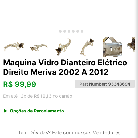
Maquina Vidro Dianteiro Elétrico
Direito Meriva 2002 A 2012
R$
99,99
Part Number:
93348694
Em até 12x de
R$ 10,13
no cartão
Opções de Parcelamento
1x de R$ 99,99 s/ juros
2x de R$ 53,81
Tem Dúvidas? Fale com nossos Vendedores
3x de R$ 36,41