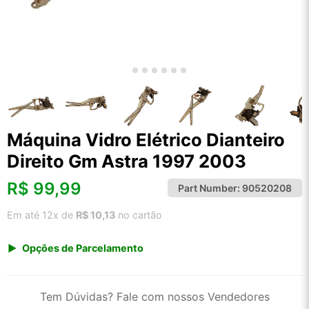
Máquina Vidro Elétrico Dianteiro
Direito Gm Astra 1997 2003
R$
99,99
Part Number:
90520208
Em até 12x de
R$ 10,13
no cartão
Opções de Parcelamento
1x de R$ 99,99 s/ juros
2x de R$ 53,81
Tem Dúvidas? Fale com nossos Vendedores
3x de R$ 36,41