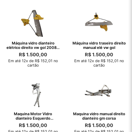
Máquina vidro dianteiro
Máquina vidro traseiro direito
elétrico direito vw gol 2008 S
manual elé vw gol
motor
R$
1.500,00
R$
1.500,00
Em até 12x de R$ 152,01 no
Em até 12x de R$ 152,01 no
cartão
cartão
Maquina Motor Vidro
Maquina vidro manual direito
dianteiro Esquerdo
dianteiro gm corsa
Astra94/96
R$
1.500,00
R$
1.500,00
Em até 12x de R$ 152,01 no
Em até 12x de R$ 152,01 no