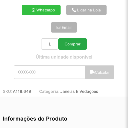
4x de R$ 27,71
Whatsapp
Ligar na Loja
5x de R$ 22,46
6x de R$ 18,94
Email
7x de R$ 16,39
8x de R$ 14,53
9x de R$ 13,08
Comprar
Quantidade
10x de R$ 11,86
Última unidade disponível
11x de R$ 10,92
12x de R$ 10,13
Calcular
SKU:
A118.649
Categoria:
Janelas E Vedações
Informações do Produto