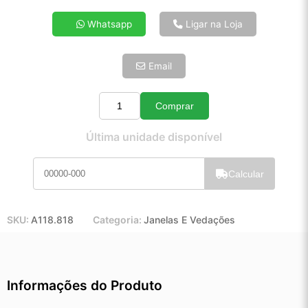
4x de R$ 19,40
Whatsapp
Ligar na Loja
5x de R$ 15,72
6x de R$ 13,26
Email
7x de R$ 11,47
8x de R$ 10,17
9x de R$ 9,15
Comprar
Quantidade
10x de R$ 8,30
Última unidade disponível
11x de R$ 7,64
12x de R$ 7,09
Calcular
SKU:
A118.818
Categoria:
Janelas E Vedações
Informações do Produto