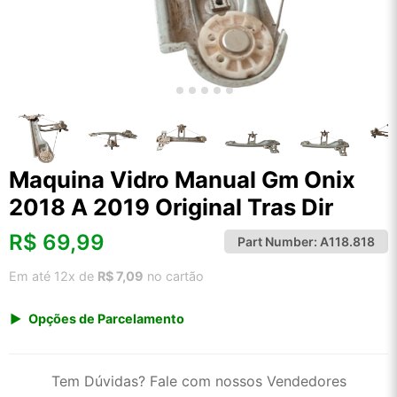
Maquina Vidro Manual Gm Onix
2018 A 2019 Original Tras Dir
R$
69,99
Part Number:
A118.818
Em até 12x de
R$ 7,09
no cartão
Opções de Parcelamento
1x de R$ 69,99 s/ juros
2x de R$ 37,67
Tem Dúvidas? Fale com nossos Vendedores
3x de R$ 25,48