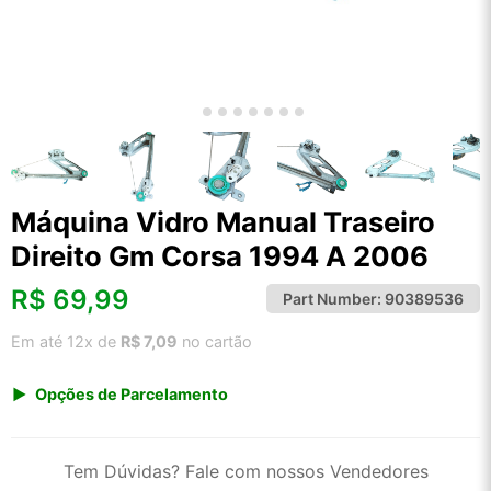
Máquina Vidro Manual Traseiro
Direito Gm Corsa 1994 A 2006
R$
69,99
Part Number:
90389536
Em até 12x de
R$ 7,09
no cartão
Opções de Parcelamento
1x de R$ 69,99 s/ juros
2x de R$ 37,67
Tem Dúvidas? Fale com nossos Vendedores
3x de R$ 25,48