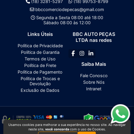
(18) 3281-5297
(18) 99753-8799
bbccomerciodepecas@gmail.com
Segunda a Sexta 08:00 até 18:00
Sábado 08:00 às 12:00
Links Úteis
BBC AUTO PEÇAS
LTDA nas redes
Política de Privacidade
Política de Garantia
Termos de Uso
Saiba Mais
Política de Frete
Política de Pagamento
Fale Conosco
Política de Trocas e
Sobre Nós
Devolução
Intranet
Exclusão de Dados
Usamos cookies para melhorar a sua experiência no nosso site. Ao navegar
neste site,
você concorda
com o uso de Cookies.
BBC AUTO PEÇAS LTDA
2026 CREATED BY
VAAPT