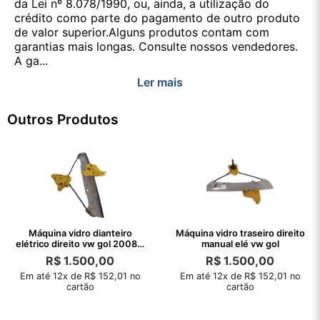
da Lei nº 8.078/1990, ou, ainda, a utilização do
crédito como parte do pagamento de outro produto
de valor superior.Alguns produtos contam com
garantias mais longas. Consulte nossos vendedores.
A ga...
Ler mais
Outros Produtos
Máquina vidro dianteiro
Máquina vidro traseiro direito
elétrico direito vw gol 2008 S
manual elé vw gol
motor
R$
1.500,00
R$
1.500,00
Em até 12x de R$ 152,01 no
Em até 12x de R$ 152,01 no
cartão
cartão