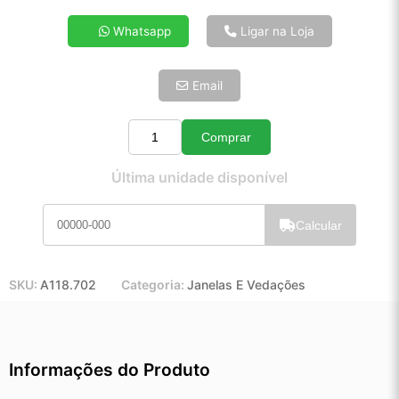
4x de R$ 19,40
Whatsapp
Ligar na Loja
5x de R$ 15,72
6x de R$ 13,26
Email
7x de R$ 11,47
8x de R$ 10,17
9x de R$ 9,15
Comprar
Quantidade
10x de R$ 8,30
Última unidade disponível
11x de R$ 7,64
12x de R$ 7,09
Calcular
SKU:
A118.702
Categoria:
Janelas E Vedações
Informações do Produto