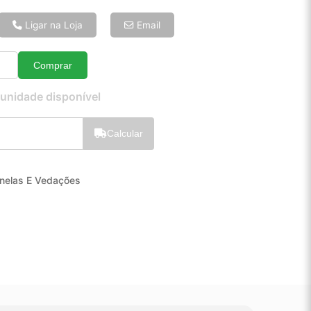
6x de R$ 15,15
8x de R$ 11,62
Ligar na Loja
Email
10x de R$ 9,49
12x de R$ 8,11
Comprar
Quantidade
 unidade disponível
Calcular
nelas E Vedações