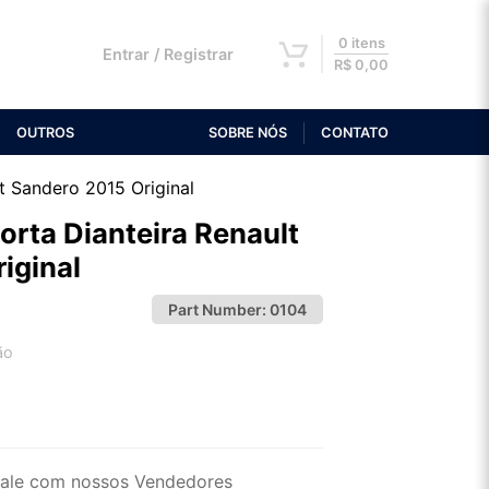
0 itens
Entrar / Registrar
R$
0,00
OUTROS
SOBRE NÓS
CONTATO
t Sandero 2015 Original
orta Dianteira Renault
iginal
Part Number:
0104
ão
2x de R$ 43,05
4x de R$ 22,17
ale com nossos Vendedores