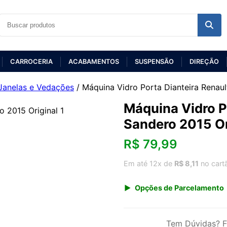
CARROCERIA
ACABAMENTOS
SUSPENSÃO
DIREÇÃO
Janelas e Vedações
/ Máquina Vidro Porta Dianteira Renaul
Máquina Vidro P
Sandero 2015 Or
R$
79,99
Em até 12x de
R$ 8,11
no cart
Opções de Parcelamento
1x de R$ 79,99 s/ juros
3x de R$ 29,12
Tem Dúvidas? F