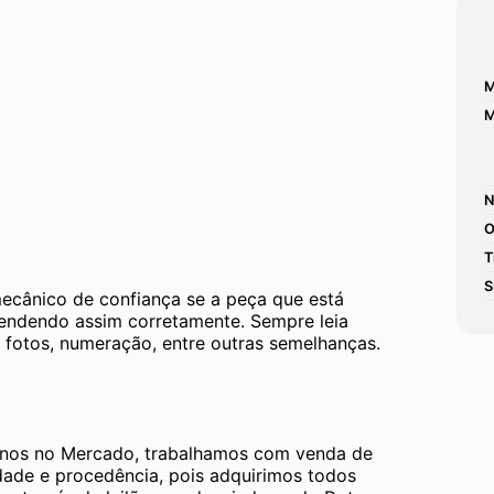
M
M
N
O
T
S
mecânico de confiança se a peça que está 
tendendo assim corretamente. Sempre leia 
 fotos, numeração, entre outras semelhanças. 
os no Mercado, trabalhamos com venda de 
dade e procedência, pois adquirimos todos 