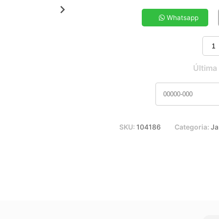
5x de R$ 17,97
7x de R$ 13,11
Whatsapp
9x de R$ 10,46
11x de R$ 8,73
Última
SKU:
104186
Categoria:
Ja