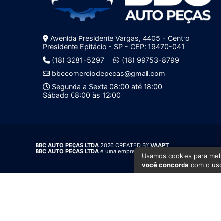
Avenida Presidente Vargas, 4405 - Centro
Presidente Epitácio - SP - CEP: 19470-041
(18) 3281-5297
(18) 99753-8799
bbccomerciodepecas@gmail.com
Segunda a Sexta 08:00 até 18:00
Sábado 08:00 às 12:00
BBC AUTO PEÇAS LTDA
2026 CREATED BY
VAAPT
BBC AUTO PEÇAS LTDA
é uma empresa inscrita no CNPJ
00.319.468
Usamos cookies para melh
você concorda
com o uso