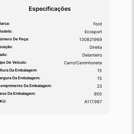
Especificações
arca:
Ford
odelo:
Ecosport
úmero De Peça:
130821969
osição:
Direita
ado:
Delanteiro
ipo De Veículo:
Carro/Caminhonete
ltura Da Embalagem:
15
argura Da Embalagem:
15
omprimento Da Embalagem:
23
eso Da Embalagem:
900
KU:
A117.987