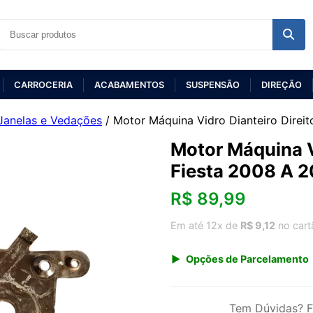
CARROCERIA
ACABAMENTOS
SUSPENSÃO
DIREÇÃO
Janelas e Vedações
/ Motor Máquina Vidro Dianteiro Direit
Motor Máquina Vi
Fiesta 2008 A 
R$
89,99
Em até 12x de
R$ 9,12
no cart
Opções de Parcelamento
1x de R$ 89,99 s/ juros
3x de R$ 32,77
Tem Dúvidas? F