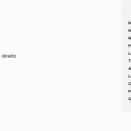
M
M
N
P
L
 direito
T
A
L
C
P
S