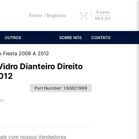
0 itens
Entrar / Registrar
R$
0,00
OUTROS
SOBRE NÓS
CONTATO
o Fiesta 2008 A 2012
dro Dianteiro Direito
2012
Part Number:
130821969
ão
2x de R$ 48,43
4x de R$ 24,94
ale com nossos Vendedores