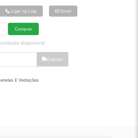
6x de R$ 17,05
8x de R$ 13,07
Ligar na Loja
Email
10x de R$ 10,68
12x de R$ 9,12
Comprar
Quantidade
 unidade disponível
Calcular
Janelas E Vedações