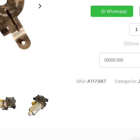
5x de R$ 20,21
7x de R$ 14,75
Whatsapp
9x de R$ 11,77
11x de R$ 9,83
Última
SKU:
A117.987
Categoria: