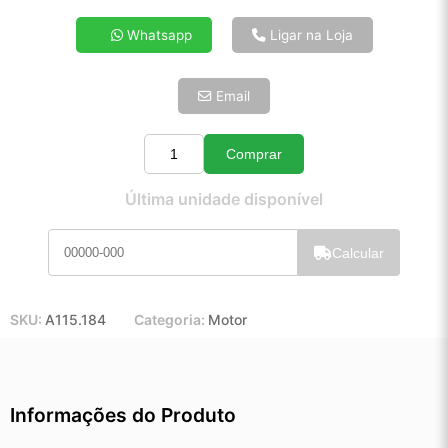
4x de R$ 22,17
Whatsapp
Ligar na Loja
5x de R$ 17,97
6x de R$ 15,15
Email
7x de R$ 13,11
8x de R$ 11,62
9x de R$ 10,46
Comprar
Quantidade
10x de R$ 9,49
Última unidade disponível
11x de R$ 8,73
12x de R$ 8,11
Calcular
SKU:
A115.184
Categoria:
Motor
Informações do Produto