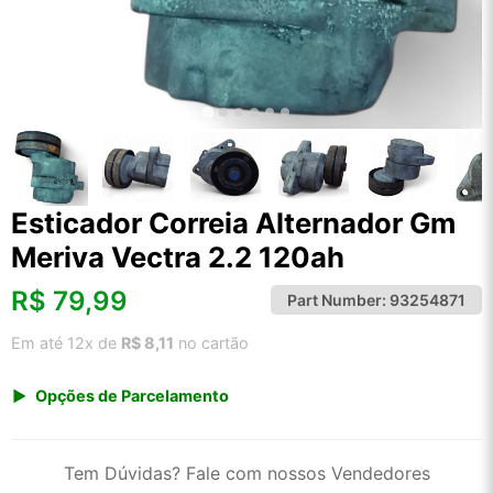
Esticador Correia Alternador Gm
Meriva Vectra 2.2 120ah
R$
79,99
Part Number:
93254871
Em até 12x de
R$ 8,11
no cartão
Opções de Parcelamento
1x de R$ 79,99 s/ juros
2x de R$ 43,05
Tem Dúvidas? Fale com nossos Vendedores
3x de R$ 29,12