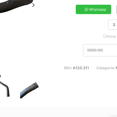
5x de R$ 11,23
7x de R$ 8,19
Whatsapp
9x de R$ 6,54
11x de R$ 5,46
Última
SKU:
A120.311
Categoria: