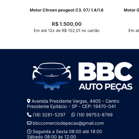
Motor Citroen peugeot C3. 07/ 1.4/1.6
R$
1.500,00
Em até 12x de R$ 152,01 no cartão
Em at
Avenida Presidente Vargas, 4405 - Centro
Presidente Epitácio - SP - CEP: 19470-041
(18) 3281-5297
(18) 99753-8799
bbccomerciodepecas@gmail.com
Segunda a Sexta 08:00 até 18:00
Sábado 08:00 às 12:00