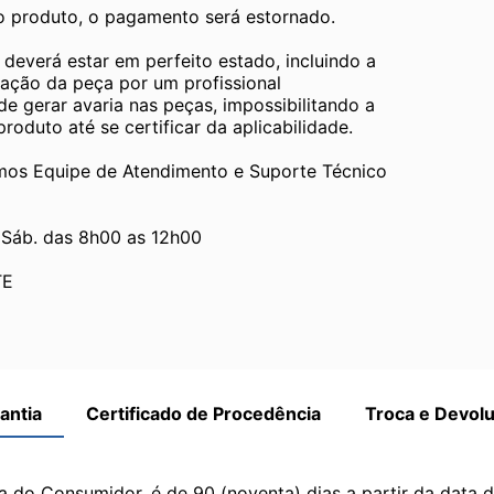
 o produto, o pagamento será estornado.
verá estar em perfeito estado, incluindo a 
ção da peça por um profissional 
 gerar avaria nas peças, impossibilitando a 
oduto até se certificar da aplicabilidade.
 Equipe de Atendimento e Suporte Técnico 
 Sáb. das 8h00 as 12h00
TE
antia
Certificado de Procedência
Troca e Devol
a do Consumidor, é de 90 (noventa) dias a partir da data 