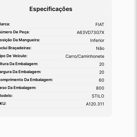
Especificações
arca:
FIAT
úmero De Peça:
A63VD73G7X
osição Da Mangueira:
Inferior
nclui Braçadeiras:
Não
ipo De Veículo:
Carro/Caminhonete
ltura Da Embalagem:
20
argura Da Embalagem:
20
omprimento Da Embalagem:
60
eso Da Embalagem:
800
odelo:
STILO
KU:
A120.311