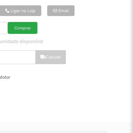
6x de R$ 9,47
8x de R$ 7,26
Ligar na Loja
Email
10x de R$ 5,93
12x de R$ 5,07
Comprar
Quantidade
 unidade disponível
Calcular
Motor