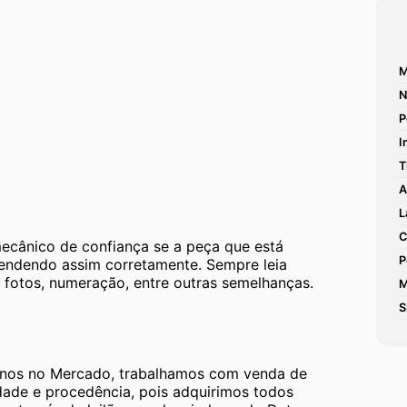
M
N
P
I
T
A
L
C
mecânico de confiança se a peça que está 
P
tendendo assim corretamente. Sempre leia 
 fotos, numeração, entre outras semelhanças. 
M
S
os no Mercado, trabalhamos com venda de 
dade e procedência, pois adquirimos todos 