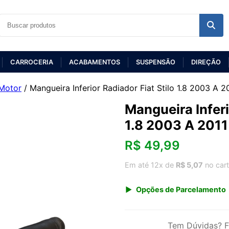
CARROCERIA
ACABAMENTOS
SUSPENSÃO
DIREÇÃO
Motor
/ Mangueira Inferior Radiador Fiat Stilo 1.8 2003 A 2
Mangueira Inferi
1.8 2003 A 2011
R$
49,99
Em até 12x de
R$ 5,07
no car
Opções de Parcelamento
1x de R$ 49,99 s/ juros
3x de R$ 18,20
Tem Dúvidas? F