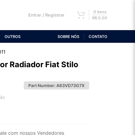
0 itens
Entrar / Registrar
R$
0,00
OUTROS
SOBRE NÓS
CONTATO
011
or Radiador Fiat Stilo
Part Number:
A63VD73G7X
tão
2x de R$ 26,90
4x de R$ 13,85
ale com nossos Vendedores