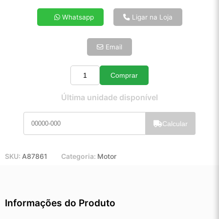
4x de R$ 2.106,34
Whatsapp
Ligar na Loja
5x de R$ 1.707,11
6x de R$ 1.439,57
Email
7x de R$ 1.245,53
8x de R$ 1.104,19
9x de R$ 993,83
Comprar
Quantidade
10x de R$ 901,74
Última unidade disponível
11x de R$ 829,92
12x de R$ 770,20
Calcular
SKU:
A87861
Categoria:
Motor
Informações do Produto