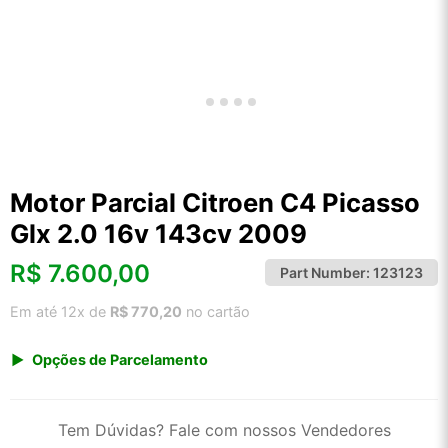
Motor Parcial Citroen C4 Picasso
Glx 2.0 16v 143cv 2009
R$
7.600,00
Part Number:
123123
Em até 12x de
R$ 770,20
no cartão
Opções de Parcelamento
1x de R$ 7.600,00 s/ juros
2x de R$ 4.090,32
Tem Dúvidas? Fale com nossos Vendedores
3x de R$ 2.767,16