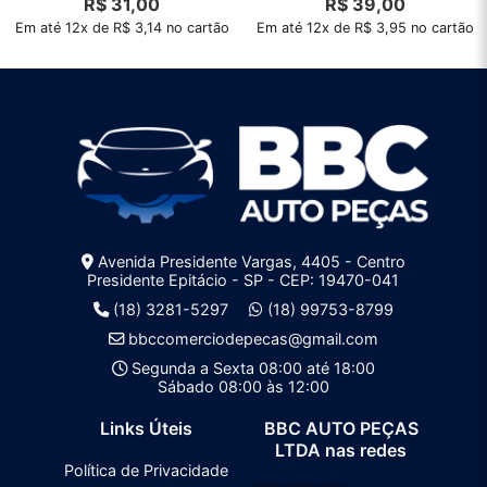
R$
31,00
R$
39,00
Em até 12x de R$ 3,14 no cartão
Em até 12x de R$ 3,95 no cartão
Avenida Presidente Vargas, 4405 - Centro
Presidente Epitácio - SP - CEP: 19470-041
(18) 3281-5297
(18) 99753-8799
bbccomerciodepecas@gmail.com
Segunda a Sexta 08:00 até 18:00
Sábado 08:00 às 12:00
Links Úteis
BBC AUTO PEÇAS
LTDA nas redes
Política de Privacidade