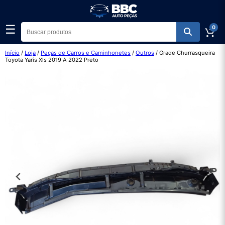
☰
0
Início
/
Loja
/
Peças de Carros e Caminhonetes
/
Outros
/ Grade Churrasqueira
Toyota Yaris Xls 2019 A 2022 Preto