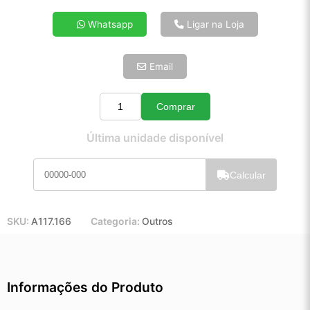
4x de R$ 41,57
Whatsapp
Ligar na Loja
5x de R$ 33,69
6x de R$ 28,41
Email
7x de R$ 24,58
8x de R$ 21,79
9x de R$ 19,61
Comprar
Quantidade
10x de R$ 17,80
Última unidade disponível
11x de R$ 16,38
12x de R$ 15,20
Calcular
SKU:
A117.166
Categoria:
Outros
Informações do Produto