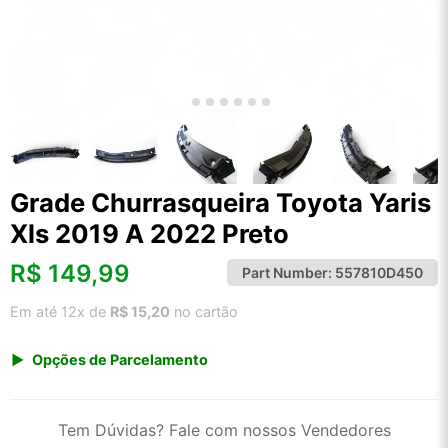
Grade Churrasqueira Toyota Yaris
Xls 2019 A 2022 Preto
R$
149,99
Part Number:
557810D450
Em até 12x de
R$ 15,20
no cartão
Opções de Parcelamento
1x de R$ 149,99 s/ juros
2x de R$ 80,72
Tem Dúvidas? Fale com nossos Vendedores
3x de R$ 54,61