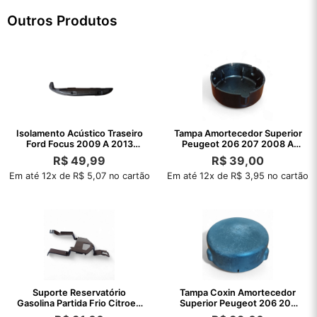
Outros Produtos
Isolamento Acústico Traseiro
Tampa Amortecedor Superior
Ford Focus 2009 A 2013
Peugeot 206 207 2008 A
Original
2013
R$
49,99
R$
39,00
Em até 12x de R$ 5,07 no cartão
Em até 12x de R$ 3,95 no cartão
Suporte Reservatório
Tampa Coxin Amortecedor
Gasolina Partida Frio Citroen
Superior Peugeot 206 207
C3 2004
2008 A 2013