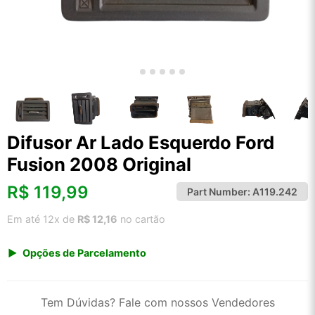
Difusor Ar Lado Esquerdo Ford
Fusion 2008 Original
R$
119,99
Part Number:
A119.242
Em até 12x de
R$ 12,16
no cartão
Opções de Parcelamento
1x de R$ 119,99 s/ juros
2x de R$ 64,58
Tem Dúvidas? Fale com nossos Vendedores
3x de R$ 43,69