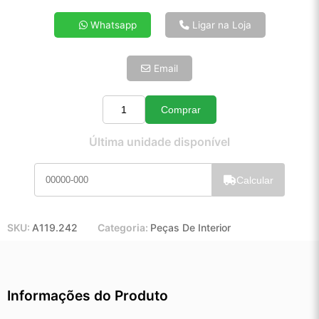
4x de R$ 33,26
Whatsapp
Ligar na Loja
5x de R$ 26,95
6x de R$ 22,73
Email
7x de R$ 19,66
8x de R$ 17,43
9x de R$ 15,69
Comprar
Quantidade
10x de R$ 14,24
Última unidade disponível
11x de R$ 13,10
12x de R$ 12,16
Calcular
SKU:
A119.242
Categoria:
Peças De Interior
Informações do Produto