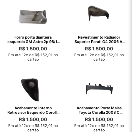
Forro porta dianteira
Revestimento Radiador
esquerda GM Astra 2p 98/11
Superior Parati G4 2006 A.
C/detalhes
2002
R$
1.500,00
R$
1.500,00
Em até 12x de R$ 152,01 no
Em até 12x de R$ 152,01 no
cartão
cartão
Acabamento Interno
Acabamento Porta Malas
Retrovisor Esquerdo Corolla
Toyota Corolla 2008 C
2003 A 2008
Detalhe
R$
1.500,00
R$
1.500,00
Em até 12x de R$ 152,01 no
Em até 12x de R$ 152,01 no
cartão
cartão