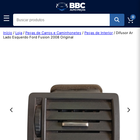
☰
0
Início
/
Loja
/
Peças de Carros e Caminhonetes
/
Peças de Interior
/ Difusor Ar
Lado Esquerdo Ford Fusion 2008 Original