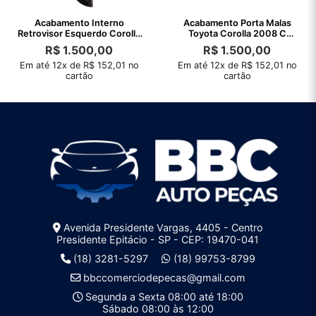
Acabamento Interno
Acabamento Porta Malas
Retrovisor Esquerdo Corolla
Toyota Corolla 2008 C
2003 A 2008
Detalhe
R$
1.500,00
R$
1.500,00
Em até 12x de R$ 152,01 no
Em até 12x de R$ 152,01 no
cartão
cartão
Avenida Presidente Vargas, 4405 - Centro
Presidente Epitácio - SP - CEP: 19470-041
(18) 3281-5297
(18) 99753-8799
bbccomerciodepecas@gmail.com
Segunda a Sexta 08:00 até 18:00
Sábado 08:00 às 12:00