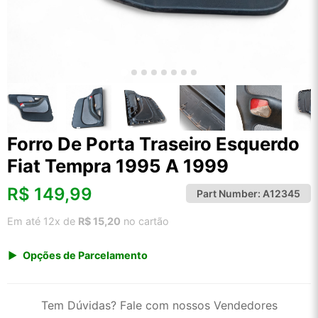
Forro De Porta Traseiro Esquerdo
Fiat Tempra 1995 A 1999
R$
149,99
Part Number:
A12345
Em até 12x de
R$ 15,20
no cartão
Opções de Parcelamento
1x de R$ 149,99 s/ juros
2x de R$ 80,72
Tem Dúvidas? Fale com nossos Vendedores
3x de R$ 54,61