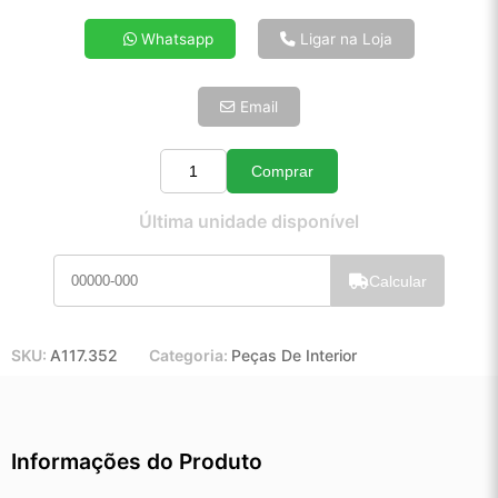
4x de R$ 41,57
Whatsapp
Ligar na Loja
5x de R$ 33,69
6x de R$ 28,41
Email
7x de R$ 24,58
8x de R$ 21,79
9x de R$ 19,61
Comprar
Quantidade
10x de R$ 17,80
Última unidade disponível
11x de R$ 16,38
12x de R$ 15,20
Calcular
SKU:
A117.352
Categoria:
Peças De Interior
Informações do Produto