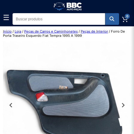
☰
0
Início
/
Loja
/
Peças de Carros e Caminhonetes
/
Peças de Interior
/ Forro De
Porta Traseiro Esquerdo Fiat Tempra 1995 A 1999