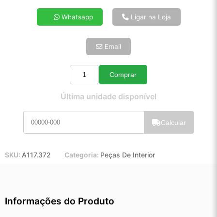
4x de R$ 69,28
Whatsapp
Ligar na Loja
5x de R$ 56,15
6x de R$ 47,35
Email
7x de R$ 40,97
8x de R$ 36,32
9x de R$ 32,69
Comprar
Quantidade
10x de R$ 29,66
Última unidade disponível
11x de R$ 27,30
12x de R$ 25,33
Calcular
SKU:
A117.372
Categoria:
Peças De Interior
Informações do Produto