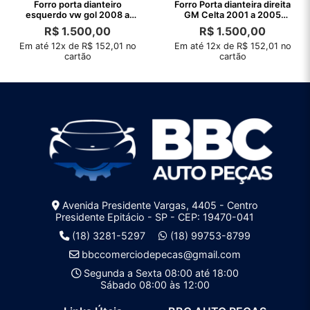
Forro porta dianteiro
Forro Porta dianteira direita
esquerdo vw gol 2008 a
GM Celta 2001 a 2005
2010 original
original
R$
1.500,00
R$
1.500,00
Em até 12x de R$ 152,01 no
Em até 12x de R$ 152,01 no
cartão
cartão
Avenida Presidente Vargas, 4405 - Centro
Presidente Epitácio - SP - CEP: 19470-041
(18) 3281-5297
(18) 99753-8799
bbccomerciodepecas@gmail.com
Segunda a Sexta 08:00 até 18:00
Sábado 08:00 às 12:00