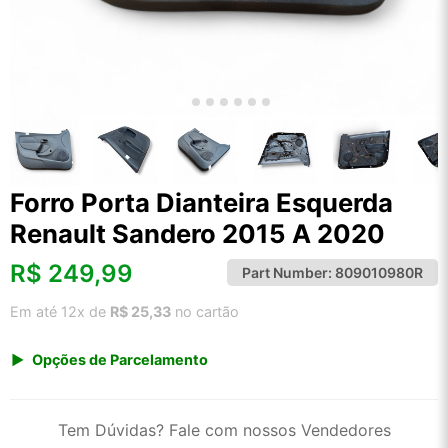
Forro Porta Dianteira Esquerda
Renault Sandero 2015 A 2020
R$
249,99
Part Number:
809010980R
Em até 12x de
R$ 25,33
no cartão
Opções de Parcelamento
1x de R$ 249,99 s/ juros
2x de R$ 134,54
Tem Dúvidas? Fale com nossos Vendedores
3x de R$ 91,02