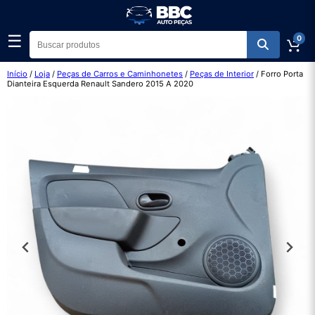
☰
0
Início
/
Loja
/
Peças de Carros e Caminhonetes
/
Peças de Interior
/ Forro Porta
Dianteira Esquerda Renault Sandero 2015 A 2020