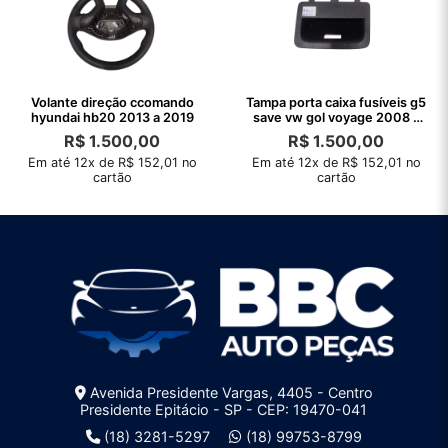
Volante direção ccomando
Tampa porta caixa fusíveis g5
hyundai hb20 2013 a 2019
save vw gol voyage 2008 a
2008
R$
1.500,00
R$
1.500,00
Em até 12x de R$ 152,01 no
Em até 12x de R$ 152,01 no
cartão
cartão
Avenida Presidente Vargas, 4405 - Centro
Presidente Epitácio - SP - CEP: 19470-041
(18) 3281-5297
(18) 99753-8799