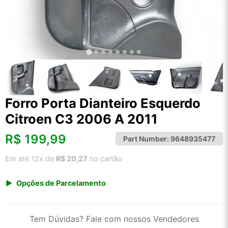
Forro Porta Dianteiro Esquerdo
Citroen C3 2006 A 2011
R$
199,99
Part Number:
9648935477
Em até 12x de
R$ 20,27
no cartão
Opções de Parcelamento
1x de R$ 199,99 s/ juros
2x de R$ 107,63
Tem Dúvidas? Fale com nossos Vendedores
3x de R$ 72,82