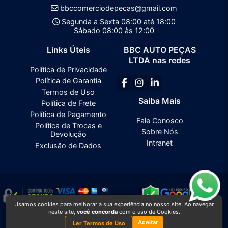
bbccomerciodepecas@gmail.com
Segunda a Sexta 08:00 até 18:00
Sábado 08:00 às 12:00
Links Úteis
BBC AUTO PEÇAS
LTDA nas redes
Política de Privacidade
Política de Garantia
Termos de Uso
Saiba Mais
Política de Frete
Política de Pagamento
Fale Conosco
Política de Trocas e
Sobre Nós
Devolução
Intranet
Exclusão de Dados
Usamos cookies para melhorar a sua experiência no nosso site. Ao navegar
neste site,
você concorda
com o uso de Cookies.
BBC AUTO PEÇAS LTDA
2026 CREATED BY
VAAPT
Aceitar
BBC AUTO PEÇAS LTDA
é uma empresa inscrita no CNPJ
00.319.468/0001-43
Ler Termos de Uso