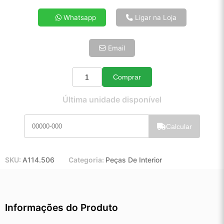
4x de R$ 55,43
Whatsapp
Ligar na Loja
5x de R$ 44,92
6x de R$ 37,88
Email
7x de R$ 32,78
8x de R$ 29,06
9x de R$ 26,15
Comprar
Quantidade
10x de R$ 23,73
Última unidade disponível
11x de R$ 21,84
12x de R$ 20,27
Calcular
SKU:
A114.506
Categoria:
Peças De Interior
Informações do Produto